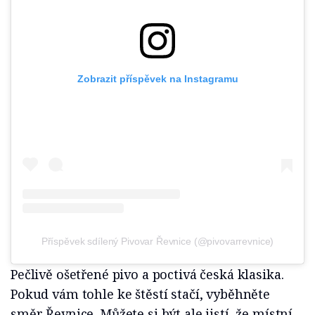
Zobrazit příspěvek na Instagramu
Příspěvek sdílený Pivovar Řevnice (@pivovarrevnice)
Pečlivě ošetřené pivo a poctivá česká klasika.
Pokud vám tohle ke štěstí stačí, vyběhněte
směr Řevnice. Můžete si být ale jistí, že místní