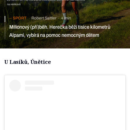
na venkově
SPORT
Robert Sattler
4 min
Milionový (pří)běh. Herečka běží tisíce kilometrů
Alpami, vybírá na pomoc nemocným dětem
U Lasíků, Únětice