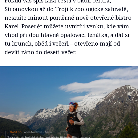
Pokud vás spíš láká cesta v okolí centra,
Stromovkou až do Troji k zoologické zahradě,
nesmíte minout poměrně nově otevřené bistro
Karel. Posedět můžete uvnitř i venku, kde vám
vhod přijdou hlavně opalovací lehátka, a dát si
tu brunch, oběd i večeři – otevřeno mají od
devíti ráno do deseti večer.
GASTRO
Anna Nosková
6 min
Za Karlem do Troji klidně přes celé město. Bistro tvoří iluzi domova