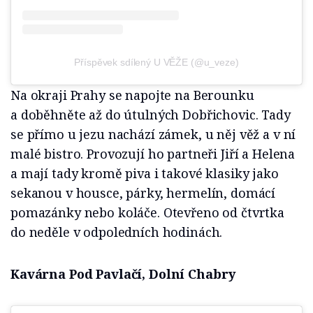
Příspěvek sdílený U VĚŽE (@u_veze)
Na okraji Prahy se napojte na Berounku
a doběhněte až do útulných Dobřichovic. Tady
se přímo u jezu nachází zámek, u něj věž a v ní
malé bistro. Provozují ho partneři Jiří a Helena
a mají tady kromě piva i takové klasiky jako
sekanou v housce, párky, hermelín, domácí
pomazánky nebo koláče. Otevřeno od čtvrtka
do neděle v odpoledních hodinách.
Kavárna Pod Pavlačí, Dolní Chabry