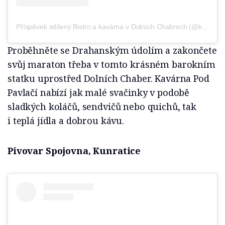
Příspěvek sdílený Bistro a kavárna v Dolních Chabrech (@kavarnapodpavlaci)
Proběhněte se Drahanským údolím a zakončete
svůj maraton třeba v tomto krásném barokním
statku uprostřed Dolních Chaber. Kavárna Pod
Pavlačí nabízí jak malé svačinky v podobě
sladkých koláčů, sendvičů nebo quichů, tak
i teplá jídla a dobrou kávu.
Pivovar Spojovna, Kunratice