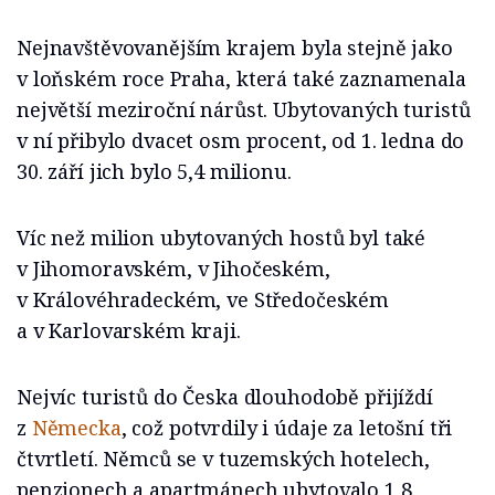
Nejnavštěvovanějším krajem byla stejně jako
v loňském roce Praha, která také zaznamenala
největší meziroční nárůst. Ubytovaných turistů
v ní přibylo dvacet osm procent, od 1. ledna do
30. září jich bylo 5,4 milionu.
Víc než milion ubytovaných hostů byl také
v Jihomoravském, v Jihočeském,
v Královéhradeckém, ve Středočeském
a v Karlovarském kraji.
Nejvíc turistů do Česka dlouhodobě přijíždí
z
Německa
, což potvrdily i údaje za letošní tři
čtvrtletí. Němců se v tuzemských hotelech,
penzionech a apartmánech ubytovalo 1,8