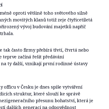
cí
méně oproti většině toho světového silně
nných movitých klanů totiž zeje čtyřicetiletá
řirozený vývoj budování majetků napříč
trhala.
 tak často firmy přebírá třetí, čtvrtá nebo
e teprve začíná řešit předávání
na ty další, vznikají první rodinné ústavy
officu v Česku je dnes spíše vytváření
dicích struktur, které slouží ke správě
mezigeneračního přesunu bohatství, která je
tí dalších generací na odpovědnost