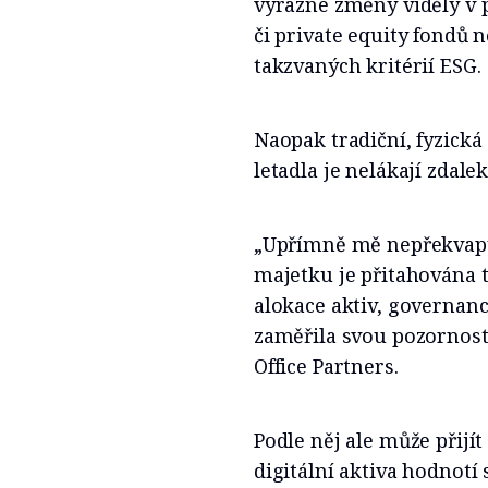
výrazné změny viděly v p
či private equity fondů 
takzvaných kritérií ESG.
Naopak tradiční, fyzick
letadla je nelákají zdale
„Upřímně mě nepřekvapuj
majetku je přitahována t
alokace aktiv, governance
zaměřila svou pozornost,
Office Partners.
Podle něj ale může přijít 
digitální aktiva hodnotí 