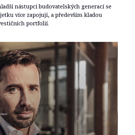
ladší nástupci budovatelských generací se
etku více zapojují, a především kladou
estičních portfolií.
iliard