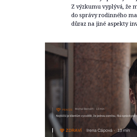
Z výzkumu vyplývá, že m
do správy rodinného maj
důraz na jiné aspekty inv
Michal Bernáth
13 min
PENÍZE
Nejtěžší je klientům vysvětlit, že jednou zemřou, říká správkyně m
ZDRAVÍ
Irena Cápová
13 min