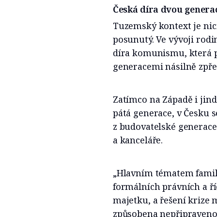
Česká díra dvou genera
Tuzemský kontext je nic
posunutý. Ve vývoji rodi
díra komunismu, která p
generacemi násilně zpře
Zatímco na Západě i jinde
pátá generace, v Česku s
z budovatelské generace 
a kanceláře.
„Hlavním tématem family 
formálních právních a ří
majetku, a řešení krize 
způsobena nepřipravenos