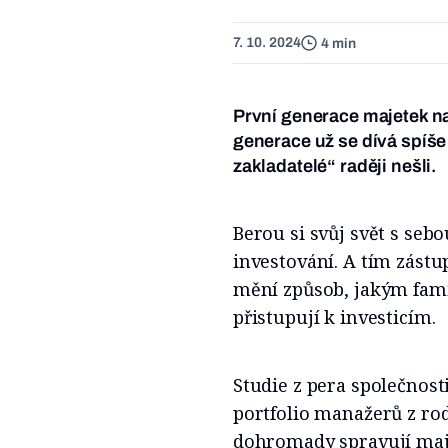
7. 10. 2024
4 min
První generace majetek na
generace už se dívá spíše
zakladatelé“ raději nešli.
Berou si svůj svět s sebo
investování. A tím zástu
mění způsob, jakým famil
přistupují k investicím.
Studie z pera společnost
portfolio manažerů z rod
dohromady spravují maje