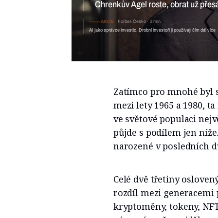
Chrenkův Agel roste, obrat už přes
AKCIE
Forbes Česko
2 min
AI jako správce investic. Drobní investoři ji používají čím dál více
Zatímco pro mnohé byl s
mezi lety 1965 a 1980, ta
ve světové populaci nejv
půjde s podílem jen níže.
narozené v posledních dv
Celé dvě třetiny osloven
rozdíl mezi generacemi p
kryptoměny, tokeny, NFT 