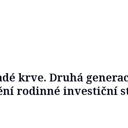
dé krve. Druhá genera
ní rodinné investiční s