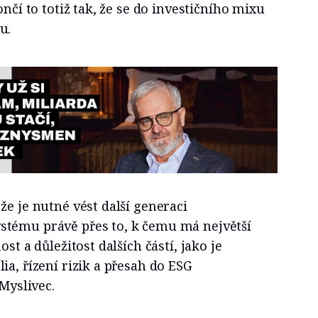
ončí to totiž tak, že se do investičního mixu
u.
že je nutné vést další generaci
tému právě přes to, k čemu má největší
st a důležitost dalších částí, jako je
ia, řízení rizik a přesah do ESG
 Myslivec.