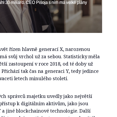
áhl 30 miliard. CEO Pišoja s ním má velké plány
vět řízen hlavně generací X, narozenou
 má svůj vrchol už za sebou. Statisticky měla
ětší zastoupení v roce 2018, od té doby už
 Přichází tak čas na generaci Y, tedy jedince
aceti letech minulého století.
ých správců majetku uvedly jako největší
řístup k digitálním aktivům, jako jsou
a jiné blockchainové technologie. Další