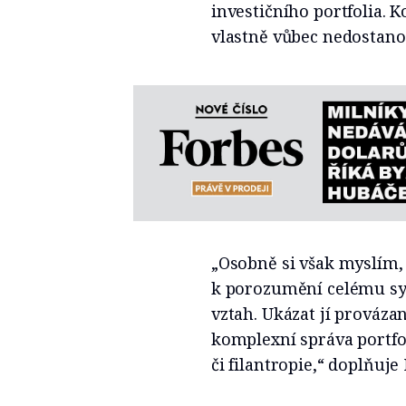
investičního portfolia. K
vlastně vůbec nedostano
„Osobně si však myslím, 
k porozumění celému sys
vztah. Ukázat jí provázano
komplexní správa portfol
či filantropie,“ doplňuje