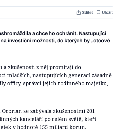
Sdílet
Uložit
shromáždila a chce ho ochránit. Nastupující
 na investiční možnosti, do kterých by „otcové
u a zkušenosti z něj promítají do
pci mladších, nastupujících generací zásadně
y officy, správci jejich rodinného majetku,
i Ocorian se zabývala zkušenostmi 201
inných kanceláří po celém světě, kteří
tek v hodnotě 155 miliard korun.