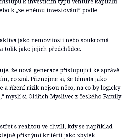
řístupu k investicím typu venture kapitálu
nebo k „zelenému investování“ podle
á aktiva jako nemovitosti nebo soukromá
ka tolik jako jejich předchůdce.
e, že nová generace přistupující ke správě
ím, co zná. Přiznejme si, že témata jako
 a řízení rizik nejsou něco, na co by logicky
“ myslí si Oldřich Myslivec z českého Family
střet s realitou ve chvíli, kdy se například
stejně přísnými kritérii jako zbytek