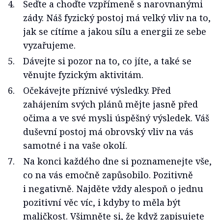
Seďte a choďte vzpřímeně s narovnanými
zády. Náš fyzický postoj má velký vliv na to,
jak se cítíme a jakou sílu a energii ze sebe
vyzařujeme.
Dávejte si pozor na to, co jíte, a také se
věnujte fyzickým aktivitám.
Očekávejte příznivé výsledky. Před
zahájením svých plánů mějte jasně před
očima a ve své mysli úspěšný výsledek. Váš
duševní postoj má obrovský vliv na vás
samotné i na vaše okolí.
Na konci každého dne si poznamenejte vše,
co na vás emočně zapůsobilo. Pozitivně
i negativně. Najděte vždy alespoň o jednu
pozitivní věc víc, i kdyby to měla být
maličkost. Všimněte si, že když zapisujete