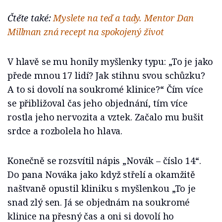
Čtěte také:
Myslete na teď a tady. Mentor Dan
Millman zná recept na spokojený život
V hlavě se mu honily myšlenky typu: „To je jako
přede mnou 17 lidí? Jak stihnu svou schůzku?
A to si dovolí na soukromé klinice?“ Čím více
se přibližoval čas jeho objednání, tím více
rostla jeho nervozita a vztek. Začalo mu bušit
srdce a rozbolela ho hlava.
Konečně se rozsvítil nápis „Novák – číslo 14“.
Do pana Nováka jako když střelí a okamžitě
naštvaně opustil kliniku s myšlenkou „To je
snad zlý sen. Já se objednám na soukromé
klinice na přesný čas a oni si dovolí ho