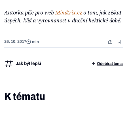
Autorka píše pro web
Mindtrix.cz
o tom, jak získat
úspěch, klid a vyrovnanost v dnešní hektické době.
26. 10. 2017
min
Jak být lepší
Odebírat téma
K tématu