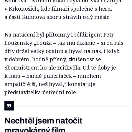
Falbrová. Ústřední lokací byla horská chalupa
v Krkonoších, kde filmaři společně s herci
a částí Kühnova sboru strávili celý měsíc.
Na natáčení byl přítomný i šéfdirigent Petr
Louženský. „Louža – tak mu říkáme – si od nás
dřív držel velký odstup a býval na nás, i když
v dobrém, hodně přísný, zkušenost se
Sbormistrem ho ale zcitlivěla. Od té doby je
k nám – bandě puberťaček – mnohem
empatičtější, než býval,“ konstatuje
představitelka ústřední role.
Nechtěl jsem natočit
mravokárný film.