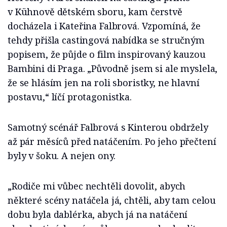
v Kühnově dětském sboru, kam čerstvě
docházela i Kateřina Falbrová. Vzpomíná, že
tehdy přišla castingová nabídka se stručným
popisem, že půjde o film inspirovaný kauzou
Bambini di Praga. „Původně jsem si ale myslela,
že se hlásím jen na roli sboristky, ne hlavní
postavu,“ líčí protagonistka.
Samotný scénář Falbrová s Kinterou obdržely
až pár měsíců před natáčením. Po jeho přečtení
byly v šoku. A nejen ony.
„Rodiče mi vůbec nechtěli dovolit, abych
některé scény natáčela já, chtěli, aby tam celou
dobu byla dablérka, abych já na natáčení