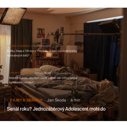
FILMY & SERIÁLY
Ondřej Novotný
7 min
Znělky, Depp a 720 nocí v Thermalu. O čem vyprávějí hrníčky
festivalových šéfů?
FILMY & SERIÁLY
Petra Cieslar
7 min
Nejsme tu proto, abychom měnili scénář. Jak u filmu fungují
koordinátoři intimity?
FILMY & SERIÁLY
Jan Škoda
4 min
Seriál roku? Jednozáběrový Adolescent mohl do
společnosti říznout ještě víc