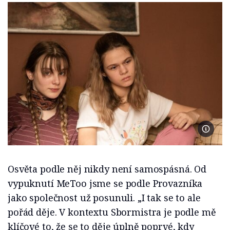
Foto Se
Osvěta podle něj nikdy není samospásná. Od
vypuknutí MeToo jsme se podle Provazníka
jako společnost už posunuli. „I tak se to ale
pořád děje. V kontextu Sbormistra je podle mě
klíčové to, že se to děje úplně poprvé, kdy