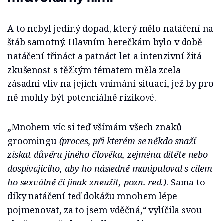
A to nebyl jediný dopad, který mělo natáčení na
štáb samotný. Hlavním herečkám bylo v době
natáčení třináct a patnáct let a intenzivní žitá
zkušenost s těžkým tématem měla zcela
zásadní vliv na jejich vnímání situací, jež by pro
ně mohly být potenciálně rizikové.
„Mnohem víc si teď všímám všech znaků
groomingu
(proces, při kterém se někdo snaží
získat důvěru jiného člověka, zejména dítěte nebo
dospívajícího, aby ho následně manipuloval s cílem
ho sexuálně či jinak zneužít, pozn. red.)
. Sama to
díky natáčení teď dokážu mnohem lépe
pojmenovat, za to jsem vděčná,“ vylíčila svou