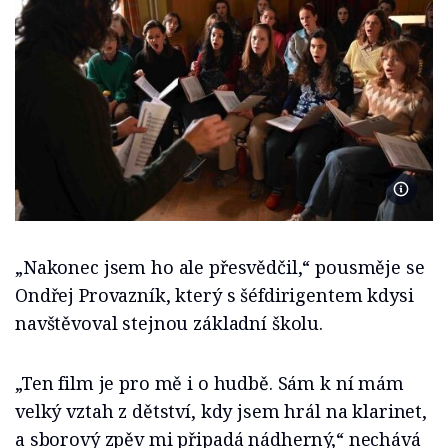
Foto Se
„Nakonec jsem ho ale přesvědčil,“ pousměje se
Ondřej Provazník, který s šéfdirigentem kdysi
navštěvoval stejnou základní školu.
„Ten film je pro mě i o hudbě. Sám k ní mám
velký vztah z dětství, kdy jsem hrál na klarinet,
a sborový zpěv mi připadá nádherný,“ nechává