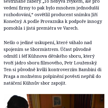
sestříhané záběry. „To nebývá zvykem, ale pro
vedení firmy to pak bylo mnohem jednodušší
rozhodování,“ osvětlil producent snímku Jiří
Konečný. A podle Provazníka k podpoře innogy
pomohla i jistá premiéra ve Varech.
Nešlo o jediné uskupení, které váhalo nad
spojením se Sbormistrem. Účast původně
odmítl i šéf Kühnova dětského sboru, který
tvoří jádro sboru filmového, Petr Louženský.
Ten si původně kvůli kontroverzím Bambini di
Praga a možnému pošpinění pověsti nepřál do
natáčení Kühnův sbor zapojit.