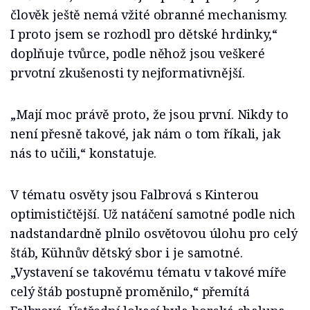
člověk ještě nemá vžité obranné mechanismy.
I proto jsem se rozhodl pro dětské hrdinky,“
doplňuje tvůrce, podle něhož jsou veškeré
prvotní zkušenosti ty nejformativnější.
„Mají moc právě proto, že jsou první. Nikdy to
není přesně takové, jak nám o tom říkali, jak
nás to učili,“ konstatuje.
V tématu osvěty jsou Falbrová s Kinterou
optimističtější. Už natáčení samotné podle nich
nadstandardně plnilo osvětovou úlohu pro celý
štáb, Kühnův dětský sbor i je samotné.
„Vystavení se takovému tématu v takové míře
celý štáb postupně proměnilo,“ přemítá