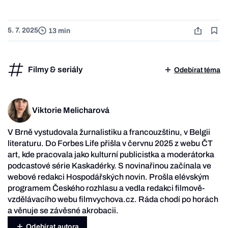
5. 7. 2025
13 min
Filmy & seriály
Odebírat téma
Viktorie Melicharová
V Brně vystudovala žurnalistiku a francouzštinu, v Belgii
literaturu. Do Forbes Life přišla v červnu 2025 z webu ČT
art, kde pracovala jako kulturní publicistka a moderátorka
podcastové série Kaskadérky. S novinařinou začínala ve
webové redakci Hospodářských novin. Prošla elévským
programem Českého rozhlasu a vedla redakci filmově-
vzdělávacího webu filmvychova.cz. Ráda chodí po horách
a věnuje se závěsné akrobacii.
Odebírat autora