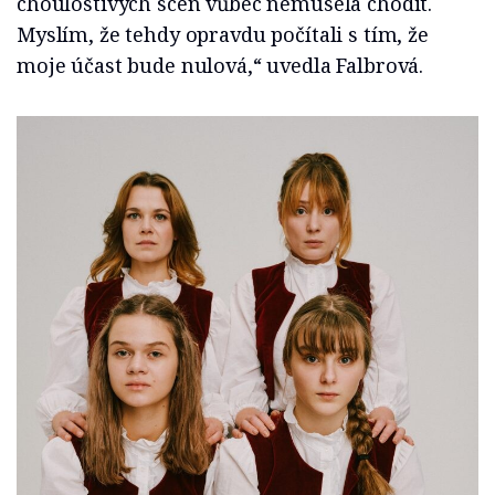
choulostivých scén vůbec nemusela chodit.
Myslím, že tehdy opravdu počítali s tím, že
moje účast bude nulová,“ uvedla Falbrová.