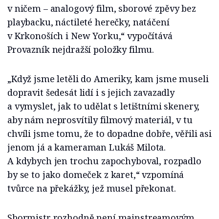
v ničem – analogový film, sborové zpěvy bez
playbacku, náctileté herečky, natáčení
v Krkonoších i New Yorku,“ vypočítává
Provazník nejdražší položky filmu.
„Když jsme letěli do Ameriky, kam jsme museli
dopravit šedesát lidí i s jejich zavazadly
a vymyslet, jak to udělat s letištními skenery,
aby nám neprosvítily filmový materiál, v tu
chvíli jsme tomu, že to dopadne dobře, věřili asi
jenom já a kameraman Lukáš Milota.
A kdybych jen trochu zapochyboval, rozpadlo
by se to jako domeček z karet,“ vzpomíná
tvůrce na překážky, jež musel překonat.
Sbormistr rozhodně není mainstreamovým