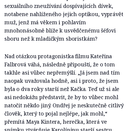
sexuálního zneužívání dospívajících dívek,
notabene nahlíženého jejich optikou, vyprávět
muž, jenž má věkem i pohlavím
mnohonásobně blíže k usvědčenému šéfovi
sboru než k mladičkým sboristkám?
Nad otázkou protagonistka filmu Kateřina
Falbrová váhá, následně připouští, že o tom
takhle asi vůbec nepřemýšlí. „Já jsem nad tím
naopak uvažovala hodně, asi i proto, že jsem
byla o dva roky starší než Kačka. Teď už si ale
asi nedokážu představit, že by to vůbec mohl
natočit někdo jiný. Ondřej je neskutečně citlivý
člověk, který to pojal nejlépe, jak mohl,“
přemítá Maya Kintera, herečka, která ve
snímku ztvárňuje Karolíninu starší sestru