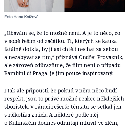
Foto Hana Knížová
„Obávám se, že to možné není. A je to něco, co
v sobě řeším od začátku. Ti, kterých se kauza
fatálně dotkla, by ji asi chtěli nechat za sebou
a nezabývat se tím,“ přiznává Ondřej Provazník,
ale zároveň zdůrazňuje, že film není o případu
Bambini di Praga, je jím pouze inspirovaný.
I tak ale připouští, že pokud v něm něco budí
respekt, jsou to právě možné reakce někdejších
sboristek. V rámci rešerše tématu se setkal jen
s několika z nich. A některé podle něj
o Kulínském dodnes odmítají mluvit ve zlém,