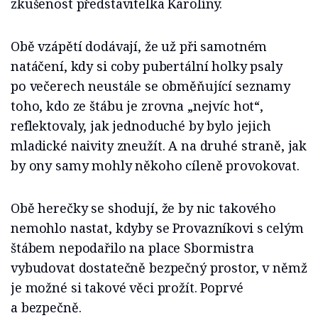
zkušenost představitelka Karolíny.
Obě vzápětí dodávají, že už při samotném
natáčení, kdy si coby pubertální holky psaly
po večerech neustále se obměňující seznamy
toho, kdo ze štábu je zrovna „nejvíc hot“,
reflektovaly, jak jednoduché by bylo jejich
mladické naivity zneužít. A na druhé straně, jak
by ony samy mohly někoho cíleně provokovat.
Obě herečky se shodují, že by nic takového
nemohlo nastat, kdyby se Provazníkovi s celým
štábem nepodařilo na place Sbormistra
vybudovat dostatečně bezpečný prostor, v němž
je možné si takové věci prožít. Poprvé
a bezpečně.