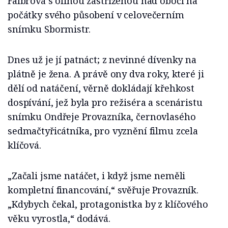
Falbrová s ofinou zastřiženou nad obočí na
počátky svého působení v celovečerním
snímku Sbormistr.
Dnes už je jí patnáct; z nevinné dívenky na
plátně je žena. A právě ony dva roky, které ji
dělí od natáčení, věrně dokládají křehkost
dospívání, jež byla pro režiséra a scenáristu
snímku Ondřeje Provazníka, černovlasého
sedmačtyřicátníka, pro vyznění filmu zcela
klíčová.
„Začali jsme natáčet, i když jsme neměli
kompletní financování,“ svěřuje Provazník.
„Kdybych čekal, protagonistka by z klíčového
věku vyrostla,“ dodává.