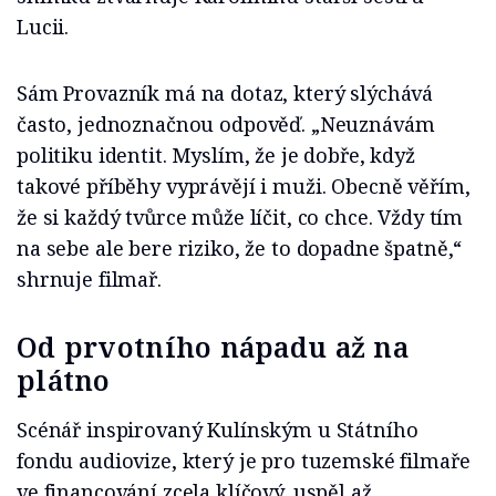
Lucii.
Sám Provazník má na dotaz, který slýchává
často, jednoznačnou odpověď. „Neuznávám
politiku identit. Myslím, že je dobře, když
takové příběhy vyprávějí i muži. Obecně věřím,
že si každý tvůrce může líčit, co chce. Vždy tím
na sebe ale bere riziko, že to dopadne špatně,“
shrnuje filmař.
Od prvotního nápadu až na
plátno
Scénář inspirovaný Kulínským u Státního
fondu audiovize, který je pro tuzemské filmaře
ve financování zcela klíčový, uspěl až