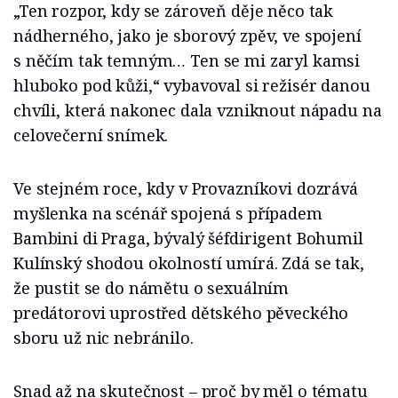
„Ten rozpor, kdy se zároveň děje něco tak
nádherného, jako je sborový zpěv, ve spojení
s něčím tak temným… Ten se mi zaryl kamsi
hluboko pod kůži,“ vybavoval si režisér danou
chvíli, která nakonec dala vzniknout nápadu na
celovečerní snímek.
Ve stejném roce, kdy v Provazníkovi dozrává
myšlenka na scénář spojená s případem
Bambini di Praga, bývalý šéfdirigent Bohumil
Kulínský shodou okolností umírá. Zdá se tak,
že pustit se do námětu o sexuálním
predátorovi uprostřed dětského pěveckého
sboru už nic nebránilo.
Snad až na skutečnost – proč by měl o tématu