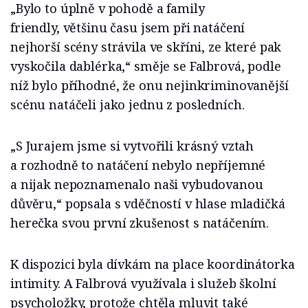
„Bylo to úplně v pohodě a family
friendly, většinu času jsem při natáčení
nejhorší scény strávila ve skříni, ze které pak
vyskočila dablérka,“ směje se Falbrová, podle
níž bylo příhodné, že onu nejinkriminovanější
scénu natáčeli jako jednu z posledních.
„S Jurajem jsme si vytvořili krásný vztah
a rozhodně to natáčení nebylo nepříjemné
a nijak nepoznamenalo naši vybudovanou
důvěru,“ popsala s vděčností v hlase mladičká
herečka svou první zkušenost s natáčením.
K dispozici byla dívkám na place koordinátorka
intimity. A Falbrová využívala i služeb školní
psycholožky, protože chtěla mluvit také