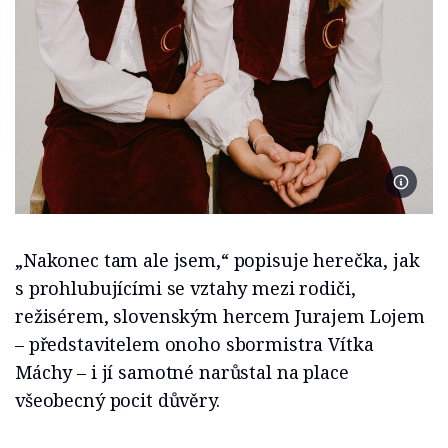
Foto H
„Nakonec tam ale jsem,“ popisuje herečka, jak
s prohlubujícími se vztahy mezi rodiči,
režisérem, slovenským hercem Jurajem Lojem
– představitelem onoho sbormistra Vítka
Máchy – i jí samotné narůstal na place
všeobecný pocit důvěry.