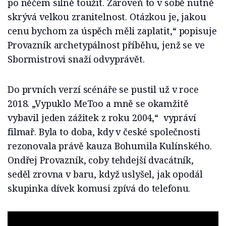
po něčem silně toužit. Zároveň to v sobě nutně
skrývá velkou zranitelnost. Otázkou je, jakou
cenu bychom za úspěch měli zaplatit,“ popisuje
Provazník archetypálnost příběhu, jenž se ve
Sbormistrovi snaží odvyprávět.
Do prvních verzí scénáře se pustil už v roce
2018. „Vypuklo MeToo a mně se okamžitě
vybavil jeden zážitek z roku 2004,“ vypráví
filmař. Byla to doba, kdy v české společnosti
rezonovala právě kauza Bohumila Kulínského.
Ondřej Provazník, coby tehdejší dvacátník,
seděl zrovna v baru, když uslyšel, jak opodál
skupinka dívek komusi zpívá do telefonu.