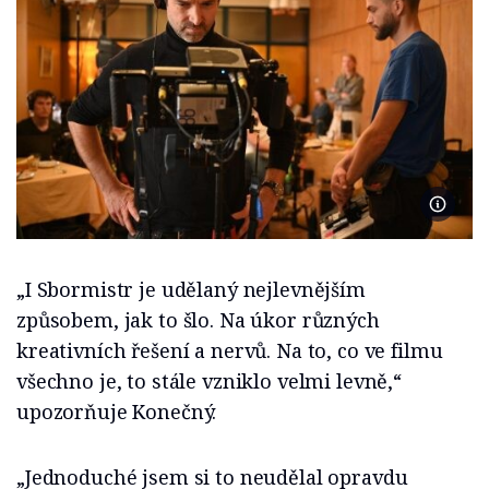
Foto Se
„I Sbormistr je udělaný nejlevnějším
způsobem, jak to šlo. Na úkor různých
kreativních řešení a nervů. Na to, co ve filmu
všechno je, to stále vzniklo velmi levně,“
upozorňuje Konečný.
„Jednoduché jsem si to neudělal opravdu