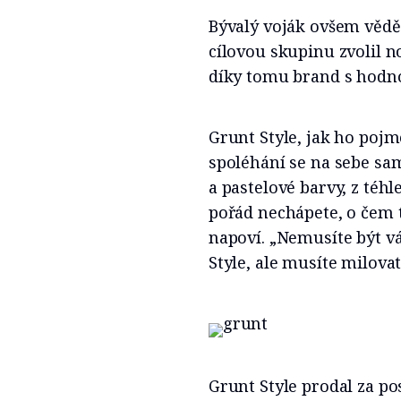
Bývalý voják ovšem vědě
cílovou skupinu zvolil n
díky tomu brand s hodno
Grunt Style, jak ho pojm
spoléhání se na sebe sam
a pastelové barvy, z téhl
pořád nechápete, o čem 
napoví. „Nemusíte být vá
Style, ale musíte milova
Grunt Style prodal za po