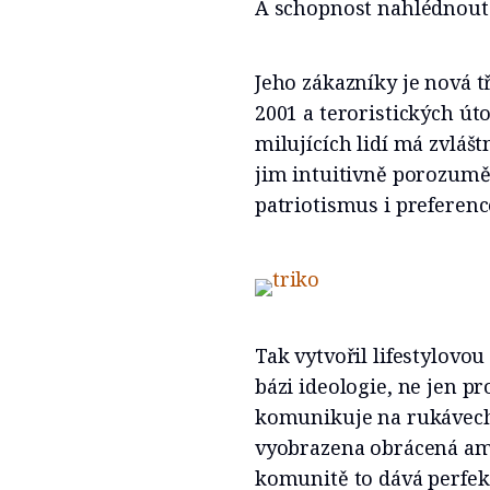
A schopnost nahlédnout 
Jeho zákazníky je nová t
2001 a teroristických ú
milujících lidí má zvláš
jim intuitivně porozuměl;
patriotismus i preferenc
Tak vytvořil lifestylovo
bázi ideologie, ne jen 
komunikuje na rukávech
vyobrazena obrácená ame
komunitě to dává perfek