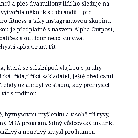
ců a přes dva miliony lidí ho sleduje na
a vytvořila několik subbrandů – pro
pro fitness a taky instagramovou skupinu
kou je předplatné s názvem Alpha Outpost,
balíček s outdoor nebo survival
hystá apka Grunt Fit.
ta, která se schází pod vlajkou s pruhy
ká třída,“ říká zakladatel, ještě před osmi
 Tehdy už ale byl ve stadiu, kdy přemýšlel
víc s rodinou.
, byznysovou myšlenku a v sobě tři rysy,
dný MBA program. Silný vůdcovský instinkt
kažlivý a neuctivý smysl pro humor.