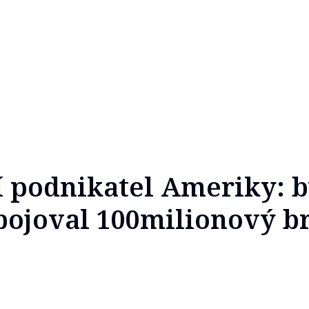
í podnikatel Ameriky: 
bojoval 100milionový b