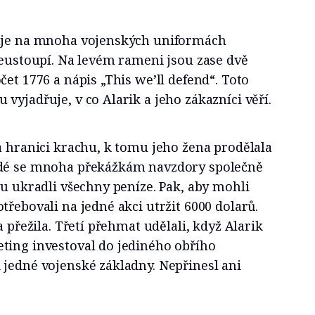
vuje na mnoha vojenských uniformách
neustoupí. Na levém rameni jsou zase dvě
čet 1776 a nápis „This we’ll defend“. Toto
vyjadřuje, v co Alarik a jeho zákazníci věří.
a hranici krachu, k tomu jeho žena prodělala
ždé se mnoha překážkám navzdory společně
ou ukradli všechny peníze. Pak, aby mohli
třebovali na jedné akci utržit 6000 dolarů.
a přežila. Třetí přehmat udělali, když Alarik
ting investoval do jediného obřího
 jedné vojenské základny. Nepřinesl ani