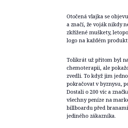
Otočená vlajka se obje
a značí, že voják nikdy 
zkřížené muškety, letopo
logo na každém produktu 
Tolikrát už přitom byl n
chemoterapii, ale poka
zvedli. To když jim jedn
pokračovat v byznysu, po
Dostali o 200 víc a značk
všechny peníze na marke
billboardu před branami
jediného zákazníka.