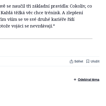
ě se naučil tři základní pravidla: Cokoliv, co
é. Každá těžká věc chce trénink. A zlepšení
ím vším se ve své druhé kariéře řídí
tože vojáci se nevzdávají.“
Sdílet
Uložit
Odebírat téma