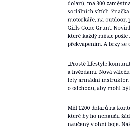
dolarů, má 300 zaměstnan
sociálních sítích. Značk
motorkáře, na outdoor, 
Girls Gone Grunt. Novin
které každý měsíc pošle 
překvapením. A brzy se c
„Prostě lifestyle komuni
a hvězdami. Nová válečnic
lety armádní instruktor.
o odchodu, aby mohl být 
Měl 1200 dolarů na kontě
které by ho nenaučil žá
naučený v ohni boje. Na