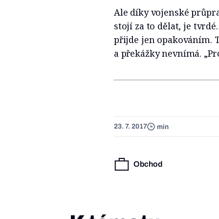
Ale díky vojenské průprav
stojí za to dělat, je tvrd
přijde jen opakováním. T
a překážky nevnímá. „Pro
23. 7. 2017
min
Obchod