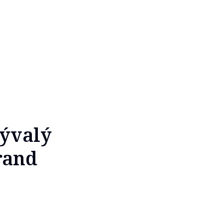
bývalý
rand