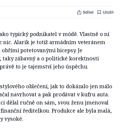
Sdílet
Uložit
ako typický podnikatel v módě. Vlastně o ní
c nic. Alarik je totiž armádním veteránem
 obřími potetovanými bicepsy. Je
, taky zábavný a o politické korektnosti
právě to je tajemství jeho úspěchu.
estylového oblečení, jak to dokázalo jen málo
začal navrhovat a pak prodávat v kufru auta.
uci dělal ručně on sám, svou ženu jmenoval
 finanční ředitelkou. Produkce ale byla malá,
y vysoké.