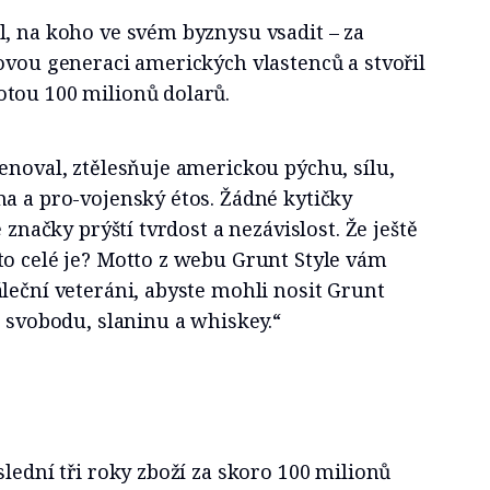
l, na koho ve svém byznysu vsadit – za
ovou generaci amerických vlastenců a stvořil
tou 100 milionů dolarů.
enoval, ztělesňuje americkou pýchu, sílu,
a a pro-vojenský étos. Žádné kytičky
e značky prýští tvrdost a nezávislost. Že ještě
to celé je? Motto z webu Grunt Style vám
leční veteráni, abyste mohli nosit Grunt
t svobodu, slaninu a whiskey.“
slední tři roky zboží za skoro 100 milionů