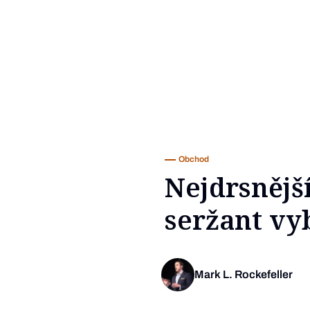
Obchod
Nejdrsnějš
seržant vy
Mark L. Rockefeller