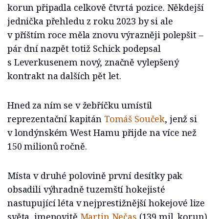
korun připadla celkově čtvrtá pozice. Někdejší
jednička přehledu z roku 2023 by si ale
v příštím roce měla znovu výrazněji polepšit –
pár dní nazpět totiž Schick podepsal
s Leverkusenem nový, značně vylepšený
kontrakt na dalších pět let.
Hned za ním se v žebříčku umístil
reprezentační kapitán
Tomáš Souček
, jenž si
v londýnském West Hamu přijde na více než
150 milionů ročně.
Místa v druhé polovině první desítky pak
obsadili výhradně tuzemští hokejisté
nastupující léta v nejprestižnější hokejové lize
světa, jmenovitě
Martin Nečas
(139 mil. korun),