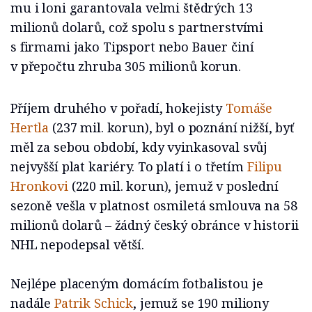
mu i loni garantovala velmi štědrých 13
milionů dolarů, což spolu s partnerstvími
s firmami jako Tipsport nebo Bauer činí
v přepočtu zhruba 305 milionů korun.
Příjem druhého v pořadí, hokejisty
Tomáše
Hertla
(237 mil. korun), byl o poznání nižší, byť
měl za sebou období, kdy vyinkasoval svůj
nejvyšší plat kariéry. To platí i o třetím
Filipu
Hronkovi
(220 mil. korun), jemuž v poslední
sezoně vešla v platnost osmiletá smlouva na 58
milionů dolarů – žádný český obránce v historii
NHL nepodepsal větší.
Nejlépe placeným domácím fotbalistou je
nadále
Patrik Schick
, jemuž se 190 miliony