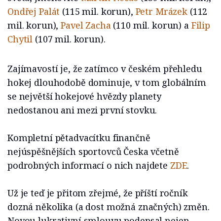
Ondřej Palát
(115 mil. korun),
Petr Mrázek
(112
mil. korun),
Pavel Zacha
(110 mil. korun) a
Filip
Chytil
(107 mil. korun).
Zajímavostí je, že zatímco v českém přehledu
hokej dlouhodobě dominuje, v tom globálním
se největší hokejové hvězdy planety
nedostanou ani mezi první stovku.
Kompletní pětadvacítku finančně
nejúspěšnějších sportovců Česka včetně
podrobných informací o nich najdete
ZDE
.
Už je teď je přitom zřejmé, že příští ročník
dozná několika (a dost možná značných) změn.
Novou lukrativní smlouvu podepsal nejen