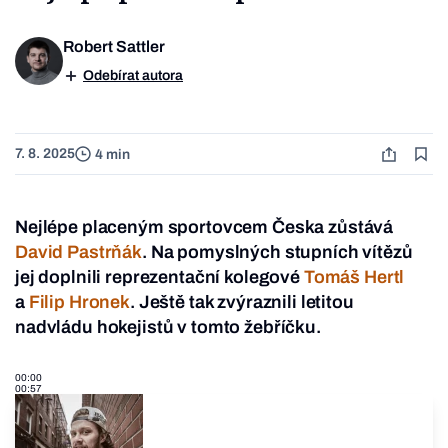
Robert Sattler
Odebírat autora
7. 8. 2025
4 min
Nejlépe placeným sportovcem Česka zůstává
David Pastrňák
. Na pomyslných stupních vítězů
jej doplnili reprezentační kolegové
Tomáš Hertl
a
Filip Hronek
. Ještě tak zvýraznili letitou
nadvládu hokejistů v tomto žebříčku.
00:00
00:57