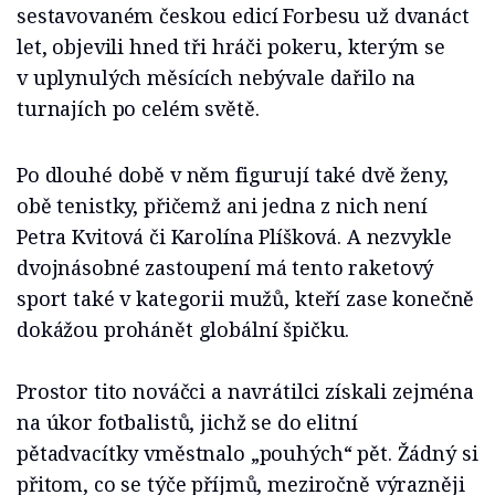
sestavovaném českou edicí Forbesu už dvanáct
let, objevili hned tři hráči pokeru, kterým se
v uplynulých měsících nebývale dařilo na
turnajích po celém světě.
Po dlouhé době v něm figurují také dvě ženy,
obě tenistky, přičemž ani jedna z nich není
Petra Kvitová či Karolína Plíšková. A nezvykle
dvojnásobné zastoupení má tento raketový
sport také v kategorii mužů, kteří zase konečně
dokážou prohánět globální špičku.
Prostor tito nováčci a navrátilci získali zejména
na úkor fotbalistů, jichž se do elitní
pětadvacítky vměstnalo „pouhých“ pět. Žádný si
přitom, co se týče příjmů, meziročně výrazněji