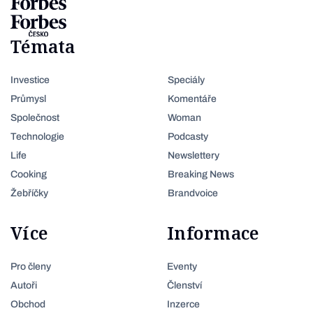
Témata
Investice
Speciály
Průmysl
Komentáře
Společnost
Woman
Technologie
Podcasty
Life
Newslettery
Cooking
Breaking News
Žebříčky
Brandvoice
Více
Informace
Pro členy
Eventy
Autoři
Členství
Obchod
Inzerce