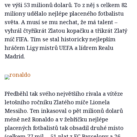
ve výši 53 milionů dolarů. To z něj s celkem 82
miliony udělalo nejlépe placeného fotbalistu
světa. A musí se mu nechat, že má talent –
vyhrál čtyřikrát Zlatou kopačku a třikrát Zlatý
míč FIFA. Tím se stal historicky nejlepším
hráčem Ligy mistrů UEFA a lídrem Realu
Madrid.
Předběhl tak svého největšího rivala a vítěze
letošního ročníku Zlatého míče Lionela
Messiho. Ten inkasoval o pět milionů dolarů
méně než Ronaldo a v žebříčku nejlépe
placených fotbalistů tak obsadil druhé místo
(celkem 77 mil. – 51 plat z FC Barcelony a 26