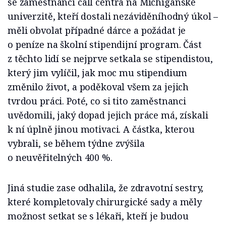
se zaměstnanci call centra na Michiganské
univerzitě, kteří dostali nezáviděníhodný úkol –
měli obvolat případné dárce a požádat je
o peníze na školní stipendijní program. Část
z těchto lidí se nejprve setkala se stipendistou,
který jim vylíčil, jak moc mu stipendium
změnilo život, a poděkoval všem za jejich
tvrdou práci. Poté, co si tito zaměstnanci
uvědomili, jaký dopad jejich práce má, získali
k ní úplně jinou motivaci. A částka, kterou
vybrali, se během týdne zvýšila
o neuvěřitelných 400 %.
Jiná studie zase odhalila, že zdravotní sestry,
které kompletovaly chirurgické sady a měly
možnost setkat se s lékaři, kteří je budou