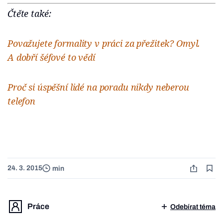
Čtěte také:
Považujete formality v práci za přežitek? Omyl.
A dobří šéfové to vědí
Proč si úspěšní lidé na poradu nikdy neberou
telefon
24. 3. 2015
min
Práce
Odebírat téma