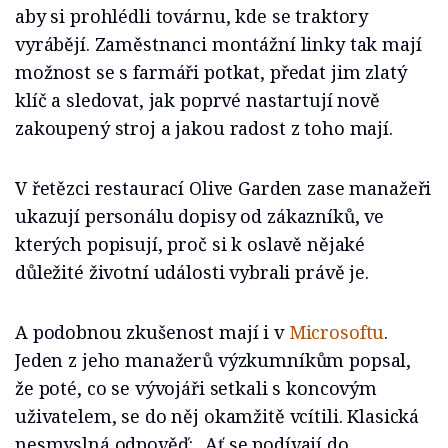
aby si prohlédli továrnu, kde se traktory
vyrábějí. Zaměstnanci montážní linky tak mají
možnost se s farmáři potkat, předat jim zlatý
klíč a sledovat, jak poprvé nastartují nově
zakoupený stroj a jakou radost z toho mají.
V řetězci restaurací Olive Garden zase manažeři
ukazují personálu dopisy od zákazníků, ve
kterých popisují, proč si k oslavě nějaké
důležité životní události vybrali právě je.
A podobnou zkušenost mají i v
Microsoftu
.
Jeden z jeho manažerů výzkumníkům popsal,
že poté, co se vývojáři setkali s koncovým
uživatelem, se do něj okamžitě vcítili. Klasická
nesmyslná odpověď: „Ať se podívají do