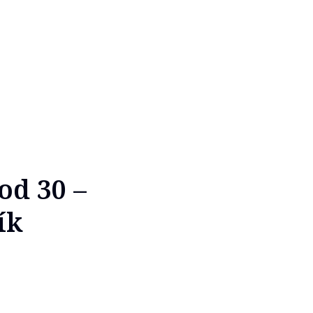
od 30 –
ík