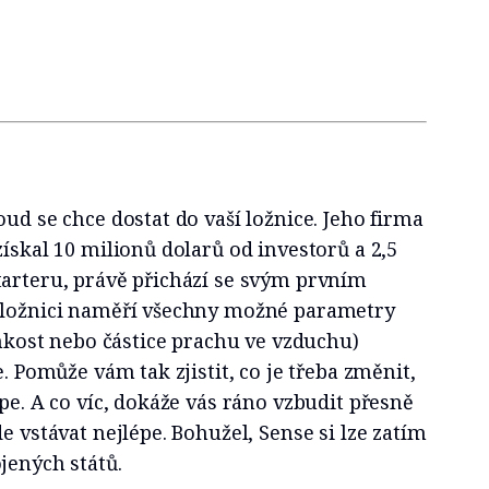
oud se chce dostat do vaší ložnice. Jeho firma
získal 10 milionů dolarů od investorů a 2,5
tarteru, právě přichází se svým prvním
 ložnici naměří všechny možné parametry
vlhkost nebo částice prachu ve vzduchu)
e. Pomůže vám tak zjistit, co je třeba změnit,
épe. A co víc, dokáže vás ráno vzbudit přesně
e vstávat nejlépe. Bohužel, Sense si lze zatím
jených států.