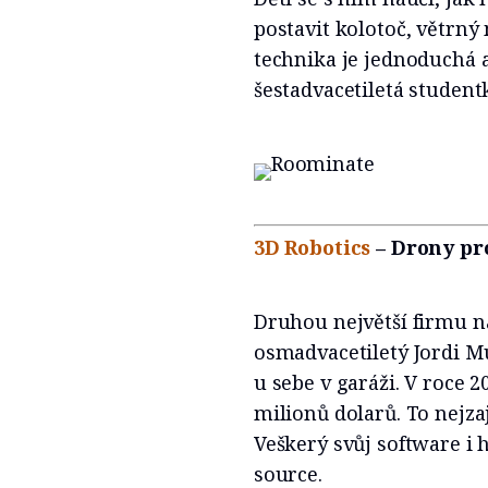
postavit kolotoč, větrný 
technika je jednoduchá 
šestadvacetiletá student
3D Robotics
– Drony pr
Druhou největší firmu na
osmadvacetiletý Jordi Mu
u sebe v garáži. V roce 2
milionů dolarů. To nejzaj
Veškerý svůj software i
source.