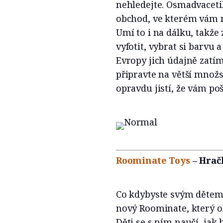
nehledejte. Osmadvaceti
obchod, ve kterém vám n
Umí to i na dálku, takže 
vyfotit, vybrat si barvu 
Evropy jich údajně zatím 
připravte na větší množs
opravdu jistí, že vám poš
Roominate Toys
– Hrač
Co kdybyste svým dětem
nový Roominate, který ob
Děti se s ním naučí, ja