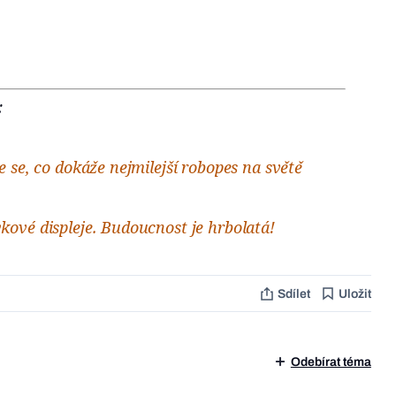
:
 se, co dokáže nejmilejší robopes na světě
ové displeje. Budoucnost je hrbolatá!
Sdílet
Uložit
Odebírat téma