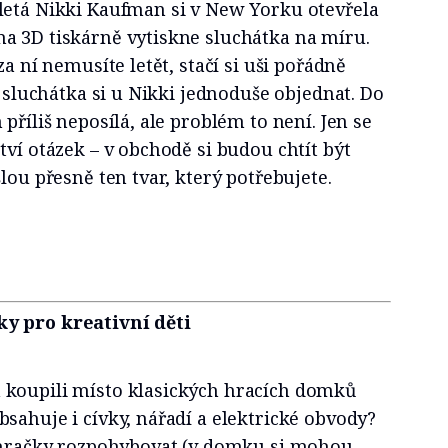
letá Nikki Kaufman si v New Yorku otevřela
a 3D tiskárně vytiskne sluchátka na míru.
za ní nemusíte letět, stačí si uši pořádně
a sluchátka si u Nikki jednoduše objednat. Do
příliš neposílá, ale problém to není. Jen se
tví otázek – v obchodě si budou chtít být
lou přesně ten tvar, který potřebujete.
ky pro kreativní děti
 koupili místo klasických hracích domků
sahuje i cívky, nářadí a elektrické obvody?
k hračky rozpohybovat (v domku si mohou