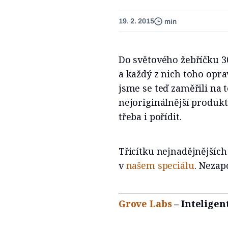
19. 2. 2015
min
Do světového žebříčku 30 
a každý z nich toho opr
jsme se teď zaměřili na 
nejoriginálnější produktů
třeba i pořídit.
Třicítku nejnadějnějších
v
našem speciálu
. Nezap
Grove Labs
– Inteligen