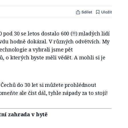
Sdílet
Uložit
pod 30 se letos dostalo 600 (!!) mladých lidí
avdu hodně dokázal. V různých odvětvích. My
technologie a vybrali jsme pět
, o kterých byste měli vědět. A mohli si je
 Čechů do 30 let si můžete prohlédnout
omeňte ale číst dál, tyhle nápady za to stojí!
tní zahrada v bytě