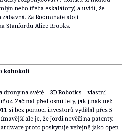
mlýn nebo třeba eskalátory) a uvidí, že
a zábavná. Za Roominate stojí
ka Stanfordu Alice Brooks.
o kohokoli
 drony na světě – 3D Robotics – vlastní
ñoz. Začínal před osmi lety, jak jinak než
011 si bez pomoci investorů vydělal přes 5
ímavější ale je, že Jordi nevěří na patenty.
 hardware proto poskytuje veřejně jako open-