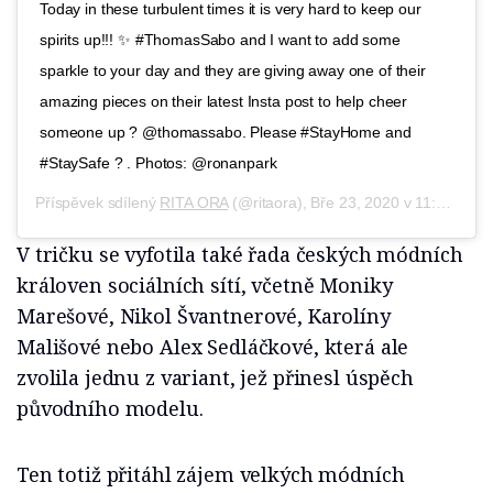
Today in these turbulent times it is very hard to keep our
spirits up!!! ✨ #ThomasSabo and I want to add some
sparkle to your day and they are giving away one of their
amazing pieces on their latest Insta post to help cheer
someone up ? @thomassabo. Please #StayHome and
#StaySafe ? . Photos: @ronanpark
Příspěvek sdílený
RITA ORA
(@ritaora),
Bře 23, 2020 v 11:00 PDT
V tričku se vyfotila také řada českých módních
královen sociálních sítí, včetně Moniky
Marešové, Nikol Švantnerové, Karolíny
Mališové nebo Alex Sedláčkové, která ale
zvolila jednu z variant, jež přinesl úspěch
původního modelu.
Ten totiž přitáhl zájem velkých módních