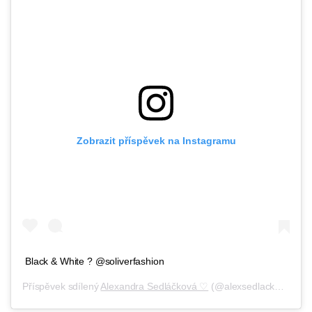
Zobrazit příspěvek na Instagramu
Black & White ? @soliverfashion
Příspěvek sdílený
Alexandra Sedláčková ♡
(@alexsedlackova),
Če