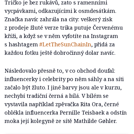
Tričko je bez rukávů, zato s ramenními
vycpávkami, odkazujícími k osmdesátkám.
Značka navíc zahrála na city: veškerý zisk
z prodeje žluté verze trika putuje Červenému
kříži, a když se v něm vyfotíte na Instagram
s hashtagem
#LetTheSunChainIn
, přidá za
každou fotku ještě dobročinný dolar navíc.
Následovalo přesně to, v co obchod doufal:
influencerky i celebrity po něm sáhly a na síti
začalo být žluto. I jiné barvy jsou ale v kurzu,
nechybí tradiční černá a bílá. V bílém se
vystavila například zpěvačka Rita Ora, černé
oblékla influencerka Pernille Teisbaek a odstín
moka její kolegyně ze sítě Mathilde Gøhler.