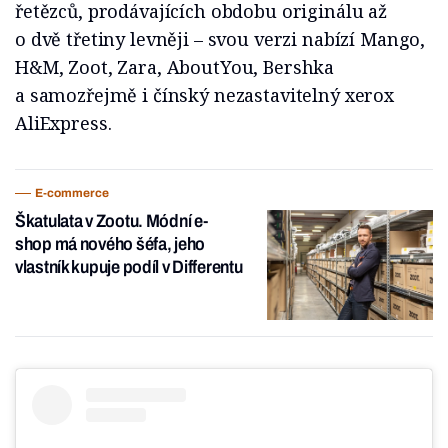
řetězců, prodávajících obdobu originálu až
o dvě třetiny levněji – svou verzi nabízí Mango,
H&M, Zoot, Zara, AboutYou, Bershka
a samozřejmě i čínský nezastavitelný xerox
AliExpress.
E-commerce
Škatulata v Zootu. Módní e-
shop má nového šéfa, jeho
vlastník kupuje podíl v Differentu