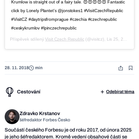
Krumlow is straight out of a fairy tale. 😍😍😍😍😍 Fantastic
click by Lonely Plantet’s @jonstokes1 #VisitCzechRepublic
#VisitCZ #daytripsfromprague #czechia #czechrepublic
#ceskykrumlov #lpinczechrepublic
Příspěvek sdílený
Visit Czech Republic
(@visitcz),
Lis 25, 2018 v 11:54 PST
28. 11. 2018
min
Cestování
Odebírat téma
Zdravko Krstanov
šéfredaktor Forbes Česko
Součástí českého Forbesu je od roku 2017, od února 2025
je jeho šéfredaktorem. Kromě vedení obsahové části se