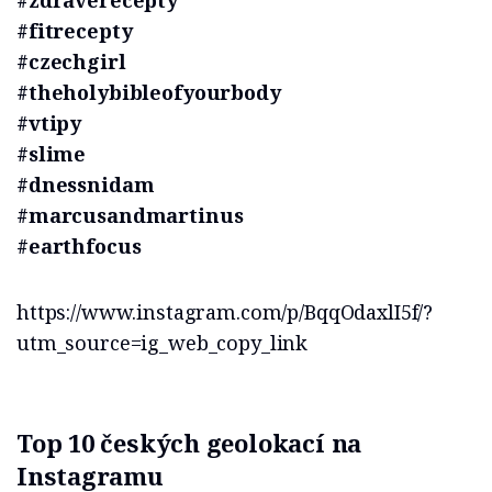
#zdraverecepty
#fitrecepty
#czechgirl
#theholybibleofyourbody
#vtipy
#slime
#dnessnidam
#marcusandmartinus
#earthfocus
https://www.instagram.com/p/BqqOdaxlI5f/?
utm_source=ig_web_copy_link
Top 10 českých geolokací na
Instagramu