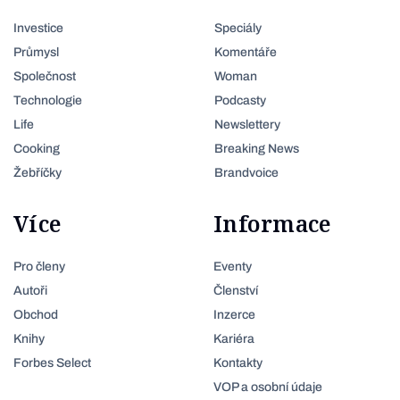
Investice
Speciály
Průmysl
Komentáře
Společnost
Woman
Technologie
Podcasty
Life
Newslettery
Cooking
Breaking News
Žebříčky
Brandvoice
Více
Informace
Pro členy
Eventy
Autoři
Členství
Obchod
Inzerce
Knihy
Kariéra
Forbes Select
Kontakty
VOP a osobní údaje