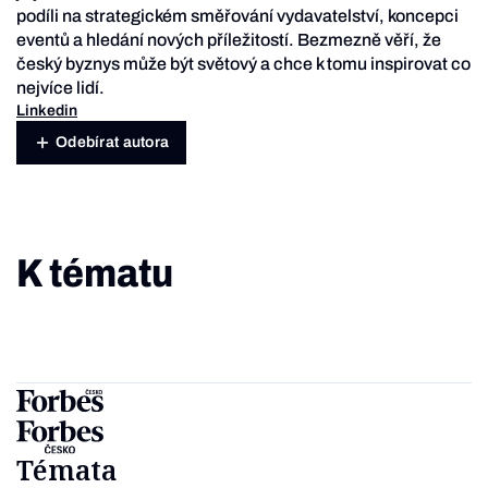
podíli na strategickém směřování vydavatelství, koncepci
eventů a hledání nových příležitostí. Bezmezně věří, že
český byznys může být světový a chce k tomu inspirovat co
nejvíce lidí.
Linkedin
Odebírat autora
K tématu
Témata