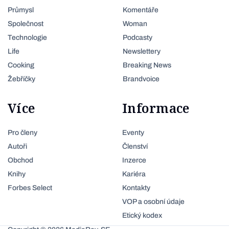
Průmysl
Komentáře
Společnost
Woman
Technologie
Podcasty
Life
Newslettery
Cooking
Breaking News
Žebříčky
Brandvoice
Více
Informace
Pro členy
Eventy
Autoři
Členství
Obchod
Inzerce
Knihy
Kariéra
Forbes Select
Kontakty
VOP a osobní údaje
Etický kodex