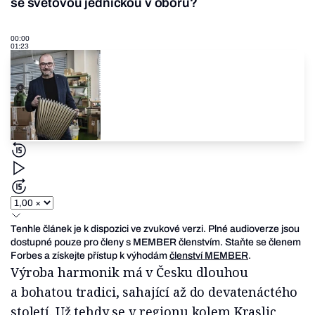
se světovou jedničkou v oboru?
00:00
01:23
Tenhle článek je k dispozici ve zvukové verzi. Plné audioverze jsou
dostupné pouze pro členy s MEMBER členstvím. Staňte se členem
Forbes a získejte přístup k výhodám
členství MEMBER
.
Výroba harmonik má v Česku dlouhou
a bohatou tradici, sahající až do devatenáctého
století. Už tehdy se v regionu kolem Kraslic