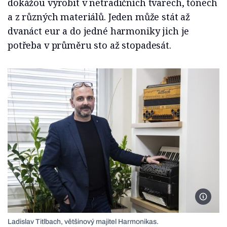
dokážou vyrobit v netradičních tvarech, tónech
a z různých materiálů. Jeden může stát až
dvanáct eur a do jedné harmoniky jich je
potřeba v průměru sto až stopadesát.
Foto: L
Ladislav Titlbach, většinový majitel Harmonikas.