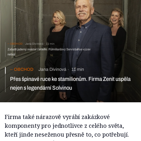
OBCHOD
Jana Divinová
11 min
Zabalili jaderný reaktor i letadlo. Půlmiliardový Servisbal se výzev
nebojí
OBCHOD
Jana Divinová
11 min
Přes špinavé ruce ke stamilionům. Firma Zenit uspěla
nejen s legendární Solvinou
Firma také nárazově vyrábí zakázkové
komponenty pro jednotlivce z celého světa,
kteří jinde neseženou přesně to, co potřebují.