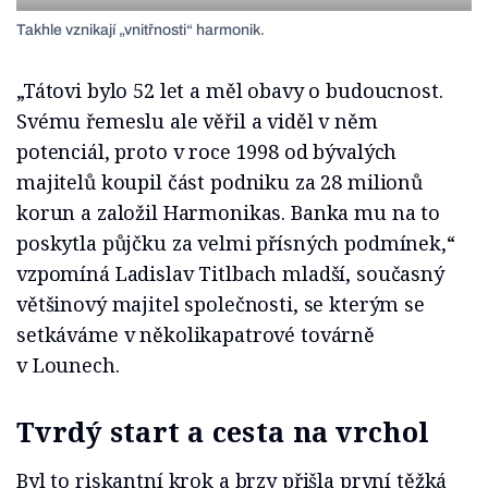
Takhle vznikají „vnitřnosti“ harmonik.
„Tátovi bylo 52 let a měl obavy o budoucnost.
Svému řemeslu ale věřil a viděl v něm
potenciál, proto v roce 1998 od bývalých
majitelů koupil část podniku za 28 milionů
korun a založil Harmonikas. Banka mu na to
poskytla půjčku za velmi přísných podmínek,“
vzpomíná Ladislav Titlbach mladší, současný
většinový majitel společnosti, se kterým se
setkáváme v několikapatrové továrně
v Lounech.
Tvrdý start a cesta na vrchol
Byl to riskantní krok a brzy přišla první těžká