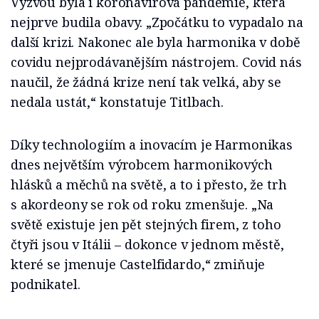
Výzvou byla i koronavirová pandemie, která
nejprve budila obavy. „Zpočátku to vypadalo na
další krizi. Nakonec ale byla harmonika v době
covidu nejprodávanějším nástrojem. Covid nás
naučil, že žádná krize není tak velká, aby se
nedala ustát,“ konstatuje Titlbach.
Díky technologiím a inovacím je Harmonikas
dnes největším výrobcem harmonikových
hlásků a měchů na světě, a to i přesto, že trh
s akordeony se rok od roku zmenšuje. „Na
světě existuje jen pět stejných firem, z toho
čtyři jsou v Itálii – dokonce v jednom městě,
které se jmenuje Castelfidardo,“ zmiňuje
podnikatel.