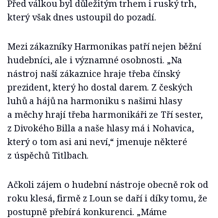
Před válkou byl důležitým trhem i ruský trh,
který však dnes ustoupil do pozadí.
Mezi zákazníky Harmonikas patří nejen běžní
hudebníci, ale i významné osobnosti. „Na
nástroj naší zákaznice hraje třeba čínský
prezident, který ho dostal darem. Z českých
luhů a hájů na harmoniku s našimi hlasy
a měchy hrají třeba harmonikáři ze Tří sester,
z Divokého Billa a naše hlasy má i Nohavica,
který o tom asi ani neví,“ jmenuje některé
z úspěchů Titlbach.
Ačkoli zájem o hudební nástroje obecně rok od
roku klesá, firmě z Loun se daří i díky tomu, že
postupně přebírá konkurenci. „Máme