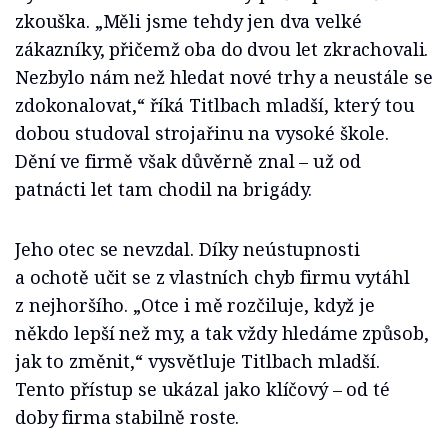
zkouška. „Měli jsme tehdy jen dva velké
zákazníky, přičemž oba do dvou let zkrachovali.
Nezbylo nám než hledat nové trhy a neustále se
zdokonalovat,“ říká Titlbach mladší, který tou
dobou studoval strojařinu na vysoké škole.
Dění ve firmě však důvěrně znal – už od
patnácti let tam chodil na brigády.
Jeho otec se nevzdal. Díky neústupnosti
a ochotě učit se z vlastních chyb firmu vytáhl
z nejhoršího. „Otce i mě rozčiluje, když je
někdo lepší než my, a tak vždy hledáme způsob,
jak to změnit,“ vysvětluje Titlbach mladší.
Tento přístup se ukázal jako klíčový – od té
doby firma stabilně roste.