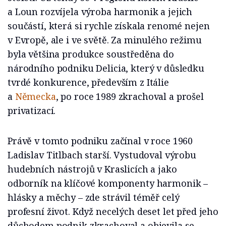
a Loun rozvíjela výroba harmonik a jejich
součástí, která si rychle získala renomé nejen
v Evropě, ale i ve světě. Za minulého režimu
byla většina produkce soustředěna do
národního podniku Delicia, který v důsledku
tvrdé konkurence, především z Itálie
a
Německa
, po roce 1989 zkrachoval a prošel
privatizací.
Právě v tomto podniku začínal v roce 1960
Ladislav Titlbach starší. Vystudoval výrobu
hudebních nástrojů v Kraslicích a jako
odborník na klíčové komponenty harmonik –
hlásky a měchy – zde strávil téměř celý
profesní život. Když necelých deset let před jeho
důchodem podnik zkrachoval a objevila se