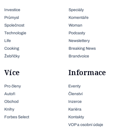
Investice
Speciály
Průmysl
Komentáře
Společnost
Woman
Technologie
Podcasty
Life
Newslettery
Cooking
Breaking News
Žebříčky
Brandvoice
Více
Informace
Pro členy
Eventy
Autoři
Členství
Obchod
Inzerce
Knihy
Kariéra
Forbes Select
Kontakty
VOP a osobní údaje