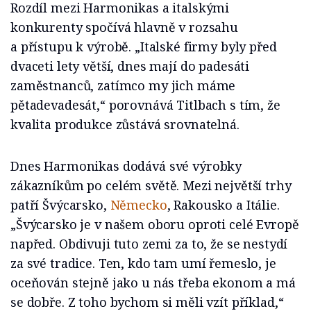
Rozdíl mezi Harmonikas a italskými
konkurenty spočívá hlavně v rozsahu
a přístupu k výrobě. „Italské firmy byly před
dvaceti lety větší, dnes mají do padesáti
zaměstnanců, zatímco my jich máme
pětadevadesát,“ porovnává Titlbach s tím, že
kvalita produkce zůstává srovnatelná.
Dnes Harmonikas dodává své výrobky
zákazníkům po celém světě. Mezi největší trhy
patří Švýcarsko,
Německo
, Rakousko a Itálie.
„Švýcarsko je v našem oboru oproti celé Evropě
napřed. Obdivuji tuto zemi za to, že se nestydí
za své tradice. Ten, kdo tam umí řemeslo, je
oceňován stejně jako u nás třeba ekonom a má
se dobře. Z toho bychom si měli vzít příklad,“