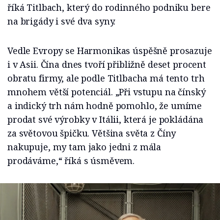
říká Titlbach, který do rodinného podniku bere
na brigády i své dva syny.
Vedle Evropy se Harmonikas úspěšně prosazuje
i v Asii. Čína dnes tvoří přibližně deset procent
obratu firmy, ale podle Titlbacha má tento trh
mnohem větší potenciál. „Při vstupu na čínský
a indický trh nám hodně pomohlo, že umíme
prodat své výrobky v Itálii, která je pokládána
za světovou špičku. Většina světa z Číny
nakupuje, my tam jako jedni z mála
prodáváme,“ říká s úsměvem.