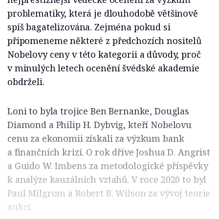
problematiky, která je dlouhodobě většinově
spíš bagatelizována. Zejména pokud si
připomeneme některé z předchozích nositelů
Nobelovy ceny v této kategorii a důvody, proč
v minulých letech ocenění švédské akademie
obdrželi.
Loni to byla trojice Ben Bernanke, Douglas
Diamond a Philip H. Dybvig, kteří Nobelovu
cenu za ekonomii získali za výzkum bank
a finančních krizí. O rok dříve Joshua D. Angrist
a Guido W. Imbens za metodologické příspěvky
k analýze kauzálních vztahů. V roce 2020 to byl
Paul Milgrom a Robert B. Wilson za vývoj teorie
aukcí.