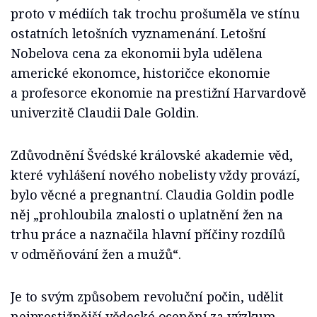
proto v médiích tak trochu prošuměla ve stínu
ostatních letošních vyznamenání. Letošní
Nobelova cena za ekonomii byla udělena
americké ekonomce, historičce ekonomie
a profesorce ekonomie na prestižní Harvardově
univerzitě Claudii Dale Goldin.
Zdůvodnění Švédské královské akademie věd,
které vyhlášení nového nobelisty vždy provází,
bylo věcné a pregnantní. Claudia Goldin podle
něj „prohloubila znalosti o uplatnění žen na
trhu práce a naznačila hlavní příčiny rozdílů
v odměňování žen a mužů“.
Je to svým způsobem revoluční počin, udělit
nejprestižnější vědecké ocenění za výzkum