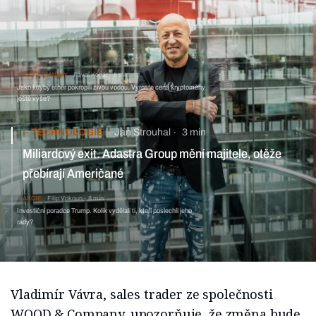
KRYPTOMĚNY
Pavel Kohár
5 min
Jako kdyby ether pokropili živou vodou. Vyroste cena kryptoměny
ještě výše?
TECHNOLOGIE
Jan Strouhal
3 min
Miliardový exit. Adastra Group mění majitele, otěže
přebírají Američané
AKCIE
Filip Vokoun
8 min
Investiční poradce Trump. Kolik vydělali ti, kteří poslechli jeho
rady?
Vladimír Vávra, sales trader ze společnosti
WOOD & Company, upozorňuje, že změna bude