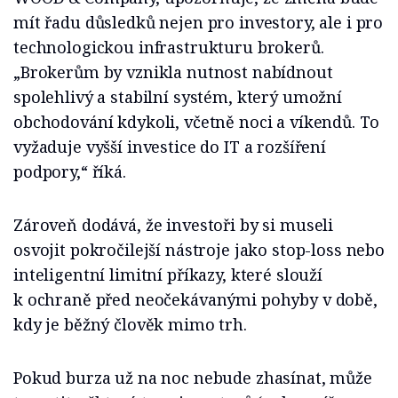
mít řadu důsledků nejen pro investory, ale i pro
technologickou infrastrukturu brokerů.
„Brokerům by vznikla nutnost nabídnout
spolehlivý a stabilní systém, který umožní
obchodování kdykoli, včetně noci a víkendů. To
vyžaduje vyšší investice do IT a rozšíření
podpory,“ říká.
Zároveň dodává, že investoři by si museli
osvojit pokročilejší nástroje jako stop-loss nebo
inteligentní limitní příkazy, které slouží
k ochraně před neočekávanými pohyby v době,
kdy je běžný člověk mimo trh.
Pokud burza už na noc nebude zhasínat, může