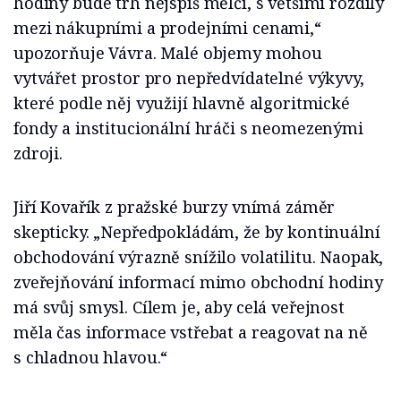
hodiny bude trh nejspíš mělčí, s většími rozdíly
mezi nákupními a prodejními cenami,“
upozorňuje Vávra. Malé objemy mohou
vytvářet prostor pro nepředvídatelné výkyvy,
které podle něj využijí hlavně algoritmické
fondy a institucionální hráči s neomezenými
zdroji.
Jiří Kovařík z pražské burzy vnímá záměr
skepticky. „Nepředpokládám, že by kontinuální
obchodování výrazně snížilo volatilitu. Naopak,
zveřejňování informací mimo obchodní hodiny
má svůj smysl. Cílem je, aby celá veřejnost
měla čas informace vstřebat a reagovat na ně
s chladnou hlavou.“