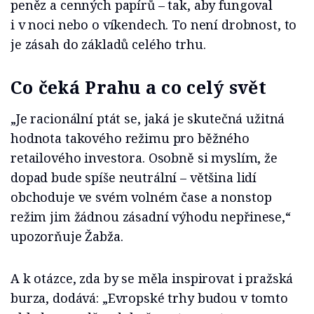
peněz a cenných papírů – tak, aby fungoval
i v noci nebo o víkendech. To není drobnost, to
je zásah do základů celého trhu.
Co čeká Prahu a co celý svět
„Je racionální ptát se, jaká je skutečná užitná
hodnota takového režimu pro běžného
retailového investora. Osobně si myslím, že
dopad bude spíše neutrální – většina lidí
obchoduje ve svém volném čase a nonstop
režim jim žádnou zásadní výhodu nepřinese,“
upozorňuje Žabža.
A k otázce, zda by se měla inspirovat i pražská
burza, dodává: „Evropské trhy budou v tomto