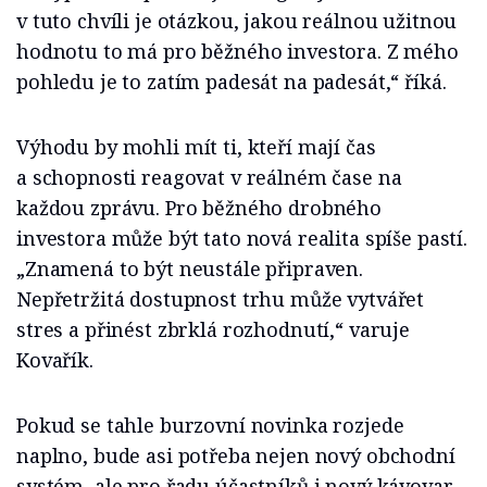
v tuto chvíli je otázkou, jakou reálnou užitnou
hodnotu to má pro běžného investora. Z mého
pohledu je to zatím padesát na padesát,“ říká.
Výhodu by mohli mít ti, kteří mají čas
a schopnosti reagovat v reálném čase na
každou zprávu. Pro běžného drobného
investora může být tato nová realita spíše pastí.
„Znamená to být neustále připraven.
Nepřetržitá dostupnost trhu může vytvářet
stres a přinést zbrklá rozhodnutí,“ varuje
Kovařík.
Pokud se tahle burzovní novinka rozjede
naplno, bude asi potřeba nejen nový obchodní
systém, ale pro řadu účastníků i nový kávovar.