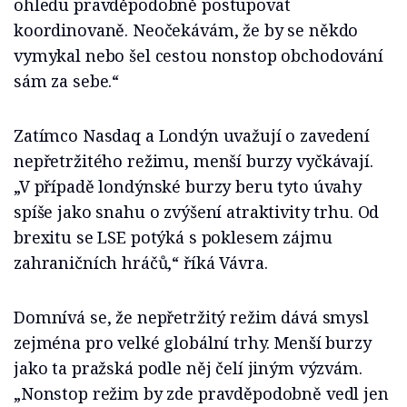
ohledu pravděpodobně postupovat
koordinovaně. Neočekávám, že by se někdo
vymykal nebo šel cestou nonstop obchodování
sám za sebe.“
Zatímco Nasdaq a Londýn uvažují o zavedení
nepřetržitého režimu, menší burzy vyčkávají.
„V případě londýnské burzy beru tyto úvahy
spíše jako snahu o zvýšení atraktivity trhu. Od
brexitu se LSE potýká s poklesem zájmu
zahraničních hráčů,“ říká Vávra.
Domnívá se, že nepřetržitý režim dává smysl
zejména pro velké globální trhy. Menší burzy
jako ta pražská podle něj čelí jiným výzvám.
„Nonstop režim by zde pravděpodobně vedl jen