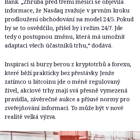
Bank. „Zhruba před třemi měsíci se objevila
informace, že Nasdaq zvažuje v prvním kroku
prodloužení obchodování na model 24/5. Pokud
by se to osvědčilo, přišel by i režim 24/7. Jde
tedy o postupnou změnu, která má umožnit
adaptaci všech účastníků trhu,“ dodává.
Inspiraci si burzy berou z kryptotrhů a forexu,
které běží prakticky bez přestávky. Jenže
zatímco u bitcoinu jde o méně regulovaný
živel, akciové trhy mají svá přesně vymezená
pravidla, závěrečné aukce a přísné normy pro
zveřejňování informací. To může být v nové
realitě velká výzva.