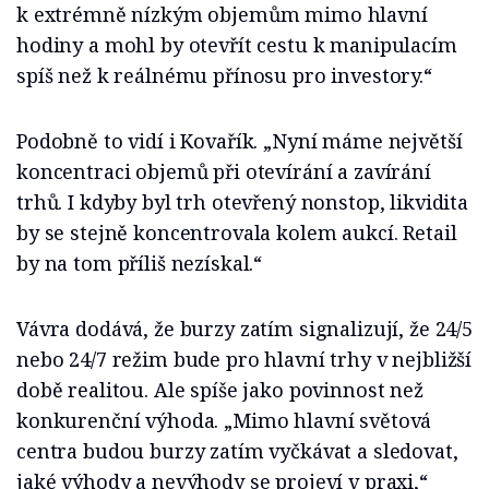
k extrémně nízkým objemům mimo hlavní
hodiny a mohl by otevřít cestu k manipulacím
spíš než k reálnému přínosu pro investory.“
Podobně to vidí i Kovařík. „Nyní máme největší
koncentraci objemů při otevírání a zavírání
trhů. I kdyby byl trh otevřený nonstop, likvidita
by se stejně koncentrovala kolem aukcí. Retail
by na tom příliš nezískal.“
Vávra dodává, že burzy zatím signalizují, že 24/5
nebo 24/7 režim bude pro hlavní trhy v nejbližší
době realitou. Ale spíše jako povinnost než
konkurenční výhoda. „Mimo hlavní světová
centra budou burzy zatím vyčkávat a sledovat,
jaké výhody a nevýhody se projeví v praxi,“