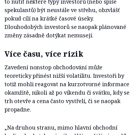
to nutit některé typy investorů (nebo spíše
spekulantů) být neustále ve střehu, obzvlášť
pokud cílí na krátké časové úseky.
Dlouhodobých investorů se naopak plánované
změny zásadně dotýkat nemusejí.
Více času, více rizik
Zavedení nonstop obchodování může
teoreticky přinést nižší volatilitu. Investoři by
totiž mohli reagovat na kurzotvorné informace
okamžitě, nikoli až po víkendu či svátku, kdy se
trh otevře a cena často vystřelí, či se naopak
propadne.
„Na druhou stranu, mimo hlavní obchodní