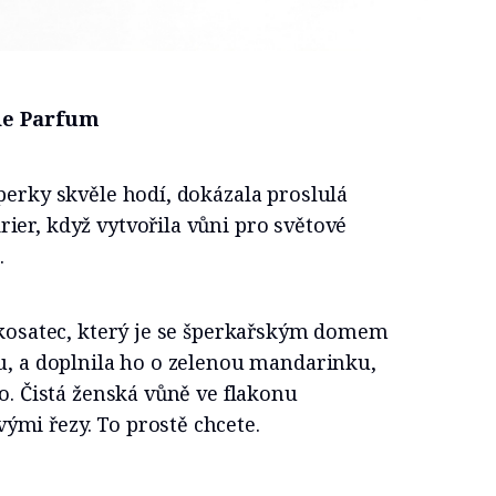
 de Parfum
perky skvěle hodí, dokázala proslulá
er, když vytvořila vůni pro světové
.
a kosatec, který je se šperkařským domem
u, a doplnila ho o zelenou mandarinku,
mo. Čistá ženská vůně ve flakonu
mi řezy. To prostě chcete.