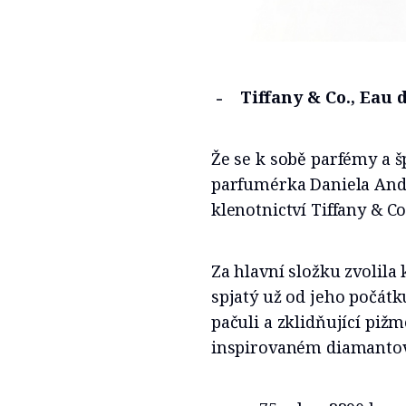
Tiffany & Co., Eau
Že se k sobě parfémy a š
parfumérka Daniela Andri
klenotnictví Tiffany & Co
Za hlavní složku zvolil
spjatý už od jeho počátk
pačuli a zklidňující piž
inspirovaném diamantový