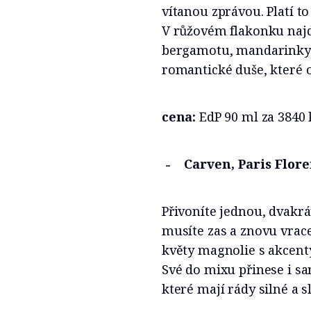
vítanou zprávou. Platí t
V růžovém flakonku najde
bergamotu, mandarinky 
romantické duše, které 
cena:
EdP 90 ml za 3840
Carven, Paris Flor
Přivoníte jednou, dvakrát
musíte zas a znovu vracet
květy magnolie s akcenty
Své do mixu přinese i san
které mají rády silné a s