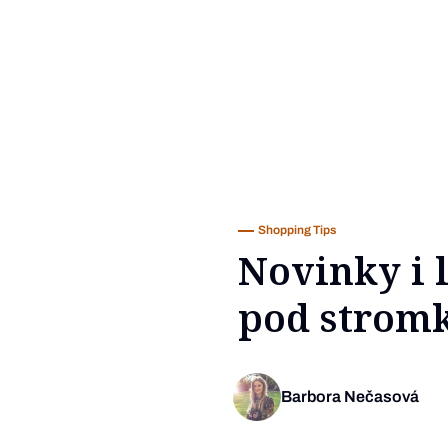
Shopping Tips
Novinky i 
pod strom
Barbora Nečasová