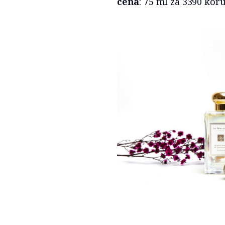
cena
: 75 ml za 3390 kor