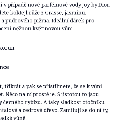
o i v případě nové parfémové vody Joy by Dior.
te koktejl růže z Grasse, jasmínu,
a pudrového pižma. Ideální dárek pro
ocení něžnou květinovou vůni.
 korun
ence
, třikrát a pak se přistihnete, že se k vůni
. Něco na ní prostě je. S jistotou to jsou
 černého rybízu. A taky sladkost otočníku.
talové a cedrové dřevo. Zamilují se do ní ty,
ladké vůně.