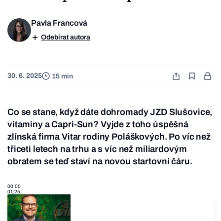
Pavla Francová
Odebírat autora
30. 6. 2025
15 min
Co se stane, když dáte dohromady JZD Slušovice,
vitaminy a Capri-Sun? Vyjde z toho úspěšná
zlínská firma Vitar rodiny Poláškových. Po víc než
třiceti letech na trhu a s víc než miliardovým
obratem se teď staví na novou startovní čáru.
00:00
01:25