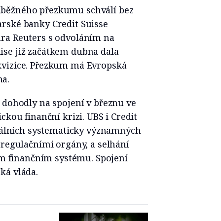
dběžného přezkumu schválí bez
rské banky Credit Suisse
ra Reuters s odvoláním na
se již začátkem dubna dala
kvizice. Přezkum má Evropská
a.
 dohodly na spojení v březnu ve
ckou finanční krizi. UBS i Credit
obálních systematicky významných
 regulačními orgány, a selhání
lém finančním systému. Spojení
ká vláda.