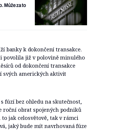
b. Může za to
íží banky k dokončení transakce.
i povolila již v polovině minulého
 měsíců od dokončení transakce
ní svých amerických aktivit
s fúzí bez ohledu na skutečnost,
je roční obrat spojených podniků
 to jak celosvětově, tak v rámci
á, jaký bude mít navrhovaná fúze