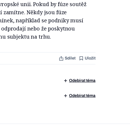
ropské unii. Pokud by fúze soutěž
ní zamítne. Někdy jsou fúze
mínek, například se podniky musí
u odprodají nebo že poskytnou
ému subjektu na trhu.
Sdílet
Uložit
Odebírat téma
Odebírat téma