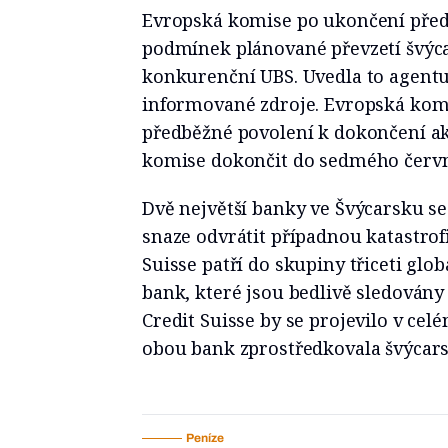
Evropská komise po ukončení pře
podmínek plánované převzetí švýca
konkurenční UBS. Uvedla to agentu
informované zdroje. Evropská komi
předběžné povolení k dokončení a
komise dokončit do sedmého červn
Dvě největší banky ve Švýcarsku se
snaze odvrátit případnou katastrofi
Suisse patří do skupiny třiceti gl
bank, které jsou bedlivě sledovány
Credit Suisse by se projevilo v ce
obou bank zprostředkovala švýcars
Peníze