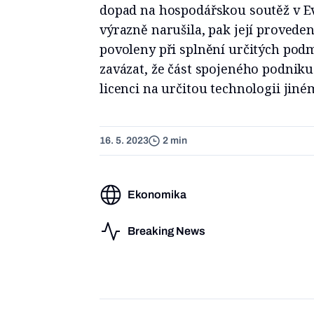
dopad na hospodářskou soutěž v Ev
výrazně narušila, pak její provede
povoleny při splnění určitých pod
zavázat, že část spojeného podnik
licenci na určitou technologii jin
16. 5. 2023
2 min
Ekonomika
Breaking News