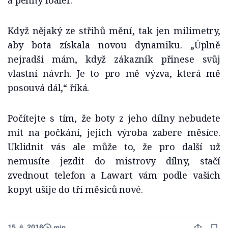
a penny loafer.
Když nějaký ze střihů mění, tak jen milimetry,
aby bota získala novou dynamiku. „Úplně
nejradši mám, když zákazník přinese svůj
vlastní návrh. Je to pro mě výzva, která mě
posouvá dál,“ říká.
Počítejte s tím, že boty z jeho dílny nebudete
mít na počkání, jejich výroba zabere měsíce.
Uklidnit vás ale může to, že pro další už
nemusíte jezdit do mistrovy dílny, stačí
zvednout telefon a Lawart vám podle vašich
kopyt ušije do tří měsíců nové.
15. 4. 2016
min