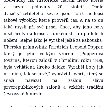
obuvnický lis, historické nářadí nebo křesla
z první poloviny 20. století. Podle
dvaačtyřicetiletého ševce jsou totiž nejlepší
takové výrobky, které prověřil čas. A na to on
také myslí při své práci. Chce, aby jeho boty
neztrácely na kráse a funkčnosti ani po letech
nošení. Stejně jako je vyráběl ještě za Rakouska-
Uherska průmyslník Friedrich Leopold Popper,
který je jeho velkým vzorem. „Popperova
továrna, kterou založil v Chrudimi roku 1869,
byla vyhlášená široko daleko. Vyráběl boty jak
na míru, tak sériově,“ vypráví Lawart, který se
snaží navázat na zašlou slávu
prvorepublikových salonů a vzkřísit tradiční
ševcovské řemeslo.