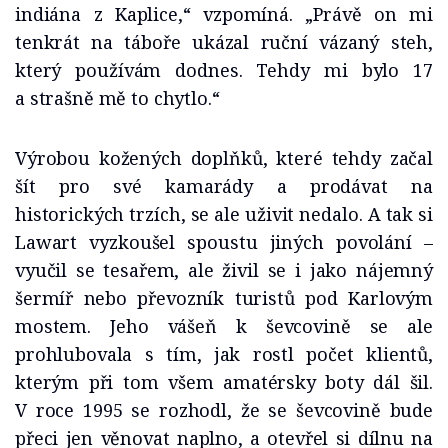
indiána z Kaplice,“ vzpomíná. „Právě on mi
tenkrát na táboře ukázal ruční vázaný steh,
který používám dodnes. Tehdy mi bylo 17
a strašně mě to chytlo.“
Výrobou kožených doplňků, které tehdy začal
šít pro své kamarády a prodávat na
historických trzích, se ale uživit nedalo. A tak si
Lawart vyzkoušel spoustu jiných povolání –
vyučil se tesařem, ale živil se i jako nájemný
šermíř nebo převozník turistů pod Karlovým
mostem. Jeho vášeň k ševcovině se ale
prohlubovala s tím, jak rostl počet klientů,
kterým při tom všem amatérsky boty dál šil.
V roce 1995 se rozhodl, že se ševcovině bude
přeci jen věnovat naplno, a otevřel si dílnu na