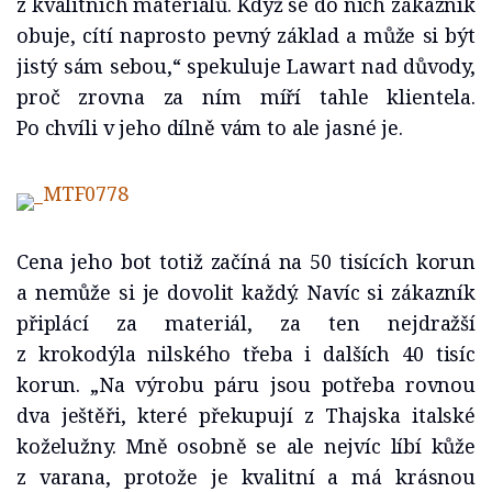
z kvalitních materiálů. Když se do nich zákazník
obuje, cítí naprosto pevný základ a může si být
jistý sám sebou,“ spekuluje Lawart nad důvody,
proč zrovna za ním míří tahle klientela.
Po chvíli v jeho dílně vám to ale jasné je.
Cena jeho bot totiž začíná na 50 tisících korun
a nemůže si je dovolit každý. Navíc si zákazník
připlácí za materiál, za ten nejdražší
z krokodýla nilského třeba i dalších 40 tisíc
korun. „Na výrobu páru jsou potřeba rovnou
dva ještěři, které překupují z Thajska italské
koželužny. Mně osobně se ale nejvíc líbí kůže
z varana, protože je kvalitní a má krásnou