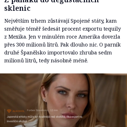
sklenic
Největším trhem zůstávají Spojené státy, kam
směřuje téměř šedesát procent exportu tequily
z Mexika. Jen v minulém roce Amerika dovezla
přes 300 milionů litrů. Pak dlouho nic. O parník
druhé Španělsko importovalo zhruba sedm
milionů litrů, tedy násobně méně.
Forbes Slovensko
12 min
ALKOHOL
Japonská whisky může být kvalitnější než skotská, říká expert na
investiční alkohol