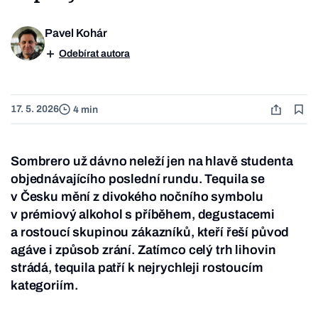
Pavel Kohár
Odebírat autora
17. 5. 2026
4 min
Sombrero už dávno neleží jen na hlavě studenta
objednávajícího poslední rundu. Tequila se
v Česku mění z divokého nočního symbolu
v prémiový alkohol s příběhem, degustacemi
a rostoucí skupinou zákazníků, kteří řeší původ
agáve i způsob zrání. Zatímco celý trh lihovin
strádá, tequila patří k nejrychleji rostoucím
kategoriím.