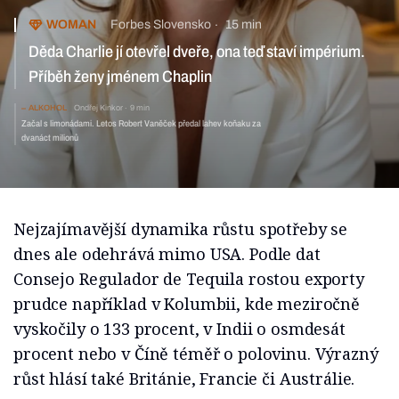
WOMAN
Forbes Slovensko
15 min
Děda Charlie jí otevřel dveře, ona teď staví impérium.
Příběh ženy jménem Chaplin
ALKOHOL
Ondřej Kinkor
9 min
Začal s limonádami. Letos Robert Vaněček předal lahev koňaku za
dvanáct milionů
Nejzajímavější dynamika růstu spotřeby se
dnes ale odehrává mimo USA. Podle dat
Consejo Regulador de Tequila rostou exporty
prudce například v Kolumbii, kde meziročně
vyskočily o 133 procent, v Indii o osmdesát
procent nebo v Číně téměř o polovinu. Výrazný
růst hlásí také Británie, Francie či Austrálie.