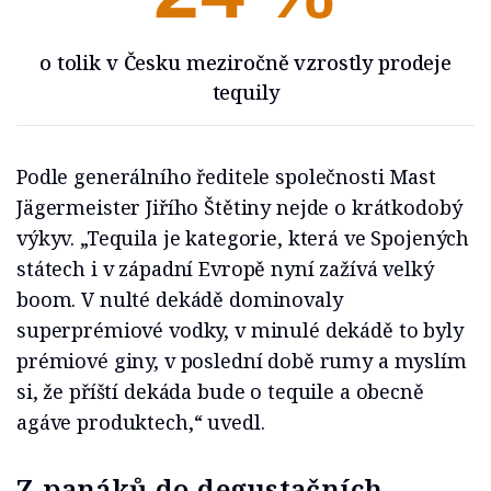
o tolik v Česku meziročně vzrostly prodeje
tequily
Podle generálního ředitele společnosti Mast
Jägermeister Jiřího Štětiny nejde o krátkodobý
výkyv. „Tequila je kategorie, která ve Spojených
státech i v západní Evropě nyní zažívá velký
boom. V nulté dekádě dominovaly
superprémiové vodky, v minulé dekádě to byly
prémiové giny, v poslední době rumy a myslím
si, že příští dekáda bude o tequile a obecně
agáve produktech,“ uvedl.
Z panáků do degustačních