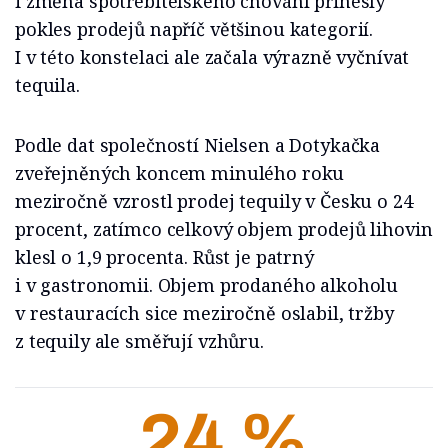
i změna spotřebitelského chování přinesly
pokles prodejů napříč většinou kategorií.
I v této konstelaci ale začala výrazně vyčnívat
tequila.
Podle dat společností Nielsen a Dotykačka
zveřejněných koncem minulého roku
meziročně vzrostl prodej tequily v Česku o 24
procent, zatímco celkový objem prodejů lihovin
klesl o 1,9 procenta. Růst je patrný
i v gastronomii. Objem prodaného alkoholu
v restauracích sice meziročně oslabil, tržby
z tequily ale směřují vzhůru.
24 %