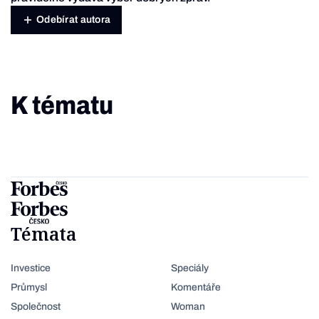
Odebírat autora
K tématu
Témata
Investice
Speciály
Průmysl
Komentáře
Společnost
Woman