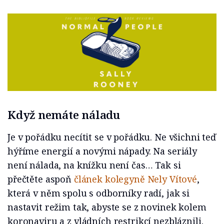
Když nemáte náladu
Je v pořádku necítit se v pořádku. Ne všichni teď
hýříme energií a novými nápady. Na seriály
není nálada, na knížku není čas… Tak si
přečtěte aspoň
článek kolegyně Nely Vítové
,
která v něm spolu s odborníky radí, jak si
nastavit režim tak, abyste se z novinek kolem
koronaviru a z vládních restrikcí nezbláznili.