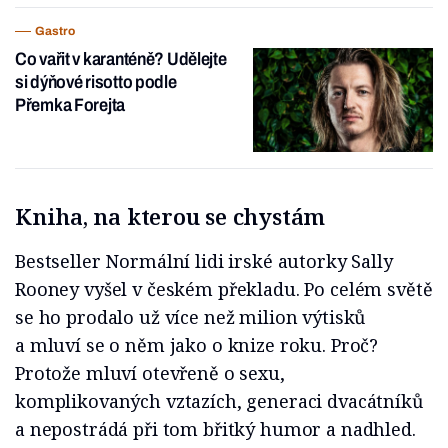
Gastro
Co vařit v karanténě? Udělejte
si dýňové risotto podle
Přemka Forejta
Kniha, na kterou se chystám
Bestseller Normální lidi irské autorky Sally
Rooney vyšel v českém překladu. Po celém světě
se ho prodalo už více než milion výtisků
a mluví se o něm jako o knize roku. Proč?
Protože mluví otevřeně o sexu,
komplikovaných vztazích, generaci dvacátníků
a nepostrádá při tom břitký humor a nadhled.