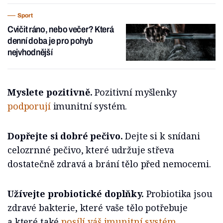
Sport
Cvičit ráno, nebo večer? Která
denní doba je pro pohyb
nejvhodnější
Myslete pozitivně.
Pozitivní myšlenky
podporují
imunitní systém.
Dopřejte si dobré pečivo.
Dejte si k snídani
celozrnné pečivo, které udržuje střeva
dostatečně zdravá a brání tělo před nemocemi.
Užívejte probiotické doplňky.
Probiotika jsou
zdravé bakterie, které vaše tělo potřebuje
a které také
posílí váš imunitní systém
.