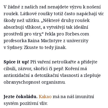
V žádné z našich rad nenajdete výzvu k nošení
roušek. Látkové roušky totiž často napáchají víc
škody než užitku. „Některé druhy roušek
absorbují vlhkost, a vytvářejí tak ideální
prostředí pro viry,“ řekla pro Forbes.com
profesorka Raina MacIntyre z univerzity
v Sydney. Zkuste to tedy jinak.
Spice it up!
Při vaření netroškařte a přidejte
cibuli, zázvor, skořici či pepř.
Koření má
antioxidační a detoxikační vlasnosti a zlepšuje
obranyschopnost organismu.
Jezte čokoládu.
Kakao
má na náš imunitní
systém pozitivní vliv.