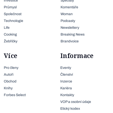
Investice
Speciály
Průmysl
Komentáře
Společnost
Woman
Technologie
Podcasty
Life
Newslettery
Cooking
Breaking News
Žebříčky
Brandvoice
Více
Informace
Pro členy
Eventy
Autoři
Členství
Obchod
Inzerce
Knihy
Kariéra
Forbes Select
Kontakty
VOP a osobní údaje
Etický kodex