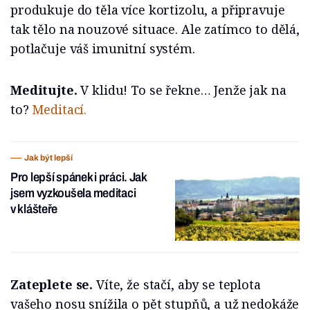
produkuje do těla více kortizolu, a připravuje
tak tělo na nouzové situace. Ale zatímco to dělá,
potlačuje váš imunitní systém.
Meditujte.
V klidu! To se řekne… Jenže jak na
to?
Meditací.
Jak být lepší
Pro lepší spánek i práci. Jak
jsem vyzkoušela meditaci
v klášteře
Zateplete se.
Víte, že stačí, aby se teplota
vašeho nosu snížila o pět stupňů, a už nedokáže