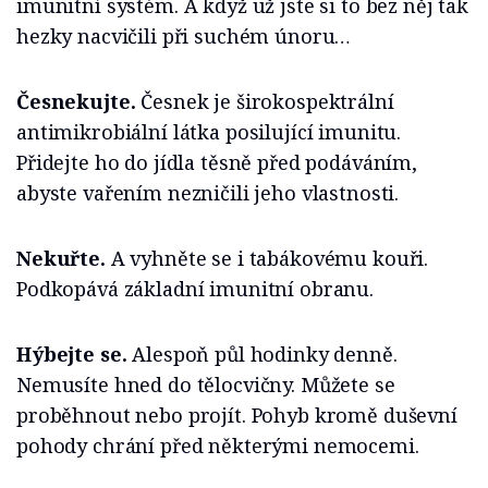
imunitní systém. A když už jste si to bez něj tak
hezky nacvičili při suchém únoru…
Česnekujte.
Česnek je širokospektrální
antimikrobiální látka posilující imunitu.
Přidejte ho do jídla těsně před podáváním,
abyste vařením nezničili jeho vlastnosti.
Nekuřte.
A vyhněte se i tabákovému kouři.
Podkopává základní imunitní obranu.
Hýbejte se.
Alespoň půl hodinky denně.
Nemusíte hned do tělocvičny. Můžete se
proběhnout nebo projít. Pohyb kromě
duševní
pohody chrání před některými nemocemi.