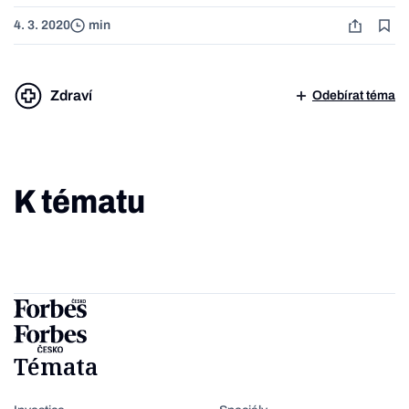
4. 3. 2020
min
Zdraví
Odebírat téma
K tématu
Témata