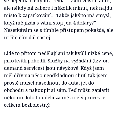
se nejedná o chybu a řekla: “Mám vlastní auto,
ale někdy mi zabere i několik minut, než najdu
místo k zaparkování… Takže jaký to má smysl,
když mě jízda s vámi stojí jen 4 dolary?”
Nesetkávám se s tímhle přístupem pokaždé, ale
určitě čím dál častěji.
Lidé to přitom nedělají ani tak kvůli nízké ceně,
jako kvůli pohodlí. Služby na vyžádání (tzv. on-
demand services) jsou návykové. Když jsem
měl dřív na něco neodkladnou chuť, tak jsem
prostě musel nasednout do auta, jet do
obchodu a nakoupit si sám. Teď můžu zaplatit
někomu, kdo to udělá za mě a celý proces je
celkem bezbolestný.