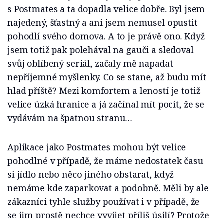
s Postmates a ta dopadla velice dobře. Byl jsem
najedený, šťastný a ani jsem nemusel opustit
pohodlí svého domova. A to je právě ono. Když
jsem totiž pak polehával na gauči a sledoval
svůj oblíbený seriál, začaly mě napadat
nepříjemné myšlenky. Co se stane, až budu mít
hlad příště? Mezi komfortem a leností je totiž
velice úzká hranice a já začínal mít pocit, že se
vydávám na špatnou stranu…
Aplikace jako Postmates mohou být velice
pohodlné v případě, že máme nedostatek času
si jídlo nebo něco jiného obstarat, když
nemáme kde zaparkovat a podobně. Měli by ale
zákazníci tyhle služby používat i v případě, že
se jim prostě nechce vyvíjet příliš úsilí? Protože