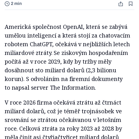
2 min
Americká společnost OpenAI, která se zabývá
umělou inteligencí a která stojí za chatovacím
robotem ChatGPT, očekává v nejbližších letech
miliardové ztráty. Se ziskovým hospodařením
počítá až v roce 2029, kdy by tržby měly
dosáhnout sto miliard dolarů (2,3 bilionu
korun). S odvoláním na firemní dokumenty
to napsal server The Information.
V roce 2026 firma očekává ztrátu až čtrnáct
miliard dolarů, což je téměř trojnásobek ve
srovnání se ztrátou očekávanou v letošním
roce. Celková ztráta za roky 2023 až 2028 by
měla činit asi čtyřiačtyřicet miliard dolarů