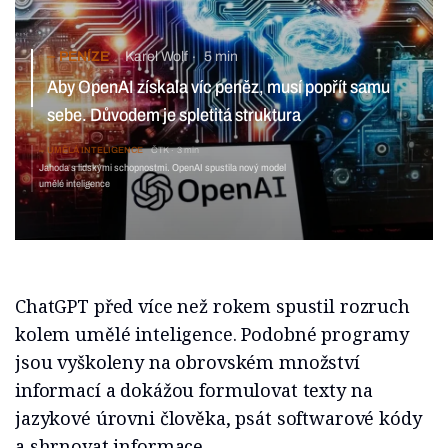
PENÍZE
Karel Wolf
5 min
Aby OpenAI získala víc peněz, musí popřít samu
sebe. Důvodem je spletitá struktura
UMĚLÁ INTELIGENCE
ČTK
3 min
Jahoda s lidskými schopnostmi. OpenAI spustila nový model
umělé inteligence
ChatGPT před více než rokem spustil rozruch
kolem umělé inteligence. Podobné programy
jsou vyškoleny na obrovském množství
informací a dokážou formulovat texty na
jazykové úrovni člověka, psát softwarové kódy
a shrnovat informace.