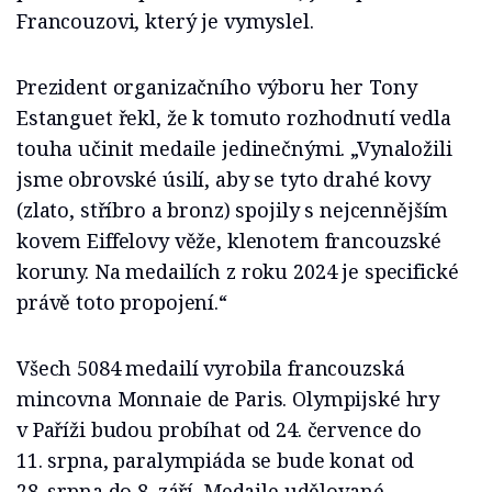
Francouzovi, který je vymyslel.
Prezident organizačního výboru her Tony
Estanguet řekl, že k tomuto rozhodnutí vedla
touha učinit medaile jedinečnými. „Vynaložili
jsme obrovské úsilí, aby se tyto drahé kovy
(zlato, stříbro a bronz) spojily s nejcennějším
kovem Eiffelovy věže, klenotem francouzské
koruny. Na medailích z roku 2024 je specifické
právě toto propojení.“
Všech 5084 medailí vyrobila francouzská
mincovna Monnaie de Paris. Olympijské hry
v Paříži budou probíhat od 24. července do
11. srpna, paralympiáda se bude konat od
28. srpna do 8. září. Medaile udělované