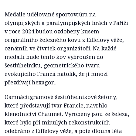
Medaile udělované sportovcům na
olympijských a paralympijských hrách v Paříži
v roce 2024 budou ozdobeny kusem
originálního železného kovu z Eiffelovy věže,
oznámili ve čtvrtek organizátoři. Na každé
medaili bude tento kov vybroušen do
šestiúhelníku, geometrického tvaru
evokujícího Francii natolik, že jí mnozí
přezdívají hexagon.
Osmnáctigramové šestiúhelníkové žetony,
které představují tvar Francie, navrhlo
klenotnictví Chaumet. Vyrobeny jsou ze železa,
které bylo při minulých rekonstrukcích
odebráno z Eiffelovy věže, a poté dlouhá léta