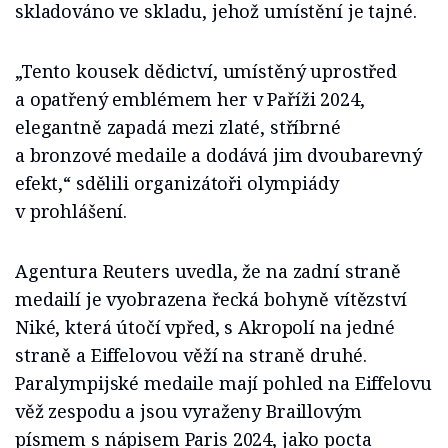
skladováno ve skladu, jehož umístění je tajné.
„Tento kousek dědictví, umístěný uprostřed
a opatřený emblémem her v Paříži 2024,
elegantně zapadá mezi zlaté, stříbrné
a bronzové medaile a dodává jim dvoubarevný
efekt,“ sdělili organizátoři olympiády
v prohlášení.
Agentura Reuters uvedla, že na zadní straně
medailí je vyobrazena řecká bohyně vítězství
Niké, která útočí vpřed, s Akropolí na jedné
straně a Eiffelovou věží na straně druhé.
Paralympijské medaile mají pohled na Eiffelovu
věž zespodu a jsou vyraženy Braillovým
písmem s nápisem Paris 2024, jako pocta