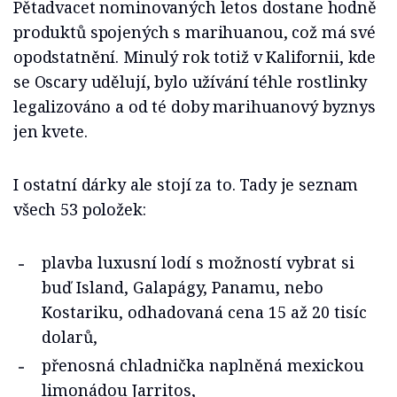
Pětadvacet nominovaných letos dostane hodně
produktů spojených s marihuanou, což má své
opodstatnění. Minulý rok totiž v Kalifornii, kde
se Oscary udělují, bylo užívání téhle rostlinky
legalizováno a od té doby marihuanový byznys
jen kvete.
I ostatní dárky ale stojí za to. Tady je seznam
všech 53 položek:
plavba luxusní lodí s možností vybrat si
buď Island, Galapágy, Panamu, nebo
Kostariku, odhadovaná cena 15 až 20 tisíc
dolarů,
přenosná chladnička naplněná mexickou
limonádou Jarritos,