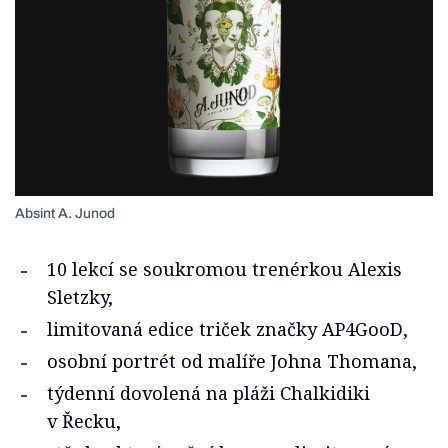
Absint A. Junod
10 lekcí se soukromou trenérkou Alexis
Sletzky,
limitovaná edice triček značky AP4GooD,
osobní portrét od malíře Johna Thomana,
týdenní dovolená na pláži Chalkidiki
v Řecku,