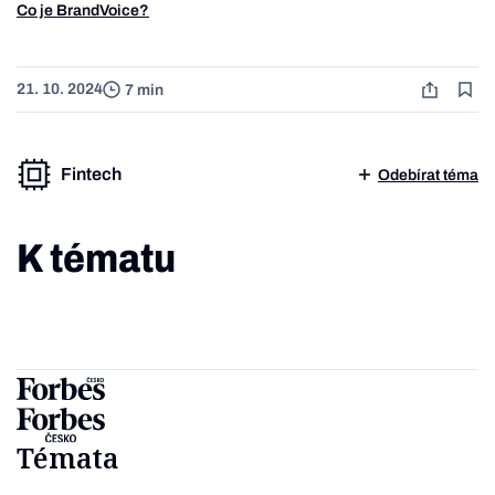
Co je BrandVoice?
21. 10. 2024
7 min
Fintech
Odebírat téma
K tématu
Témata