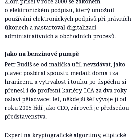
Zlom přišel v roce 2000 se zákonem
o elektronickém podpisu, který umožnil
používání elektronických podpisů při právních
úkonech a nastartoval digitalizaci
administrativních a obchodních procesů.
Jako na benzinové pumpě
Petr Budiš se od malička učil nevzdávat, jako
plavec posbíral spoustu medailí doma i za
hranicemi a vytrvalost i touhu po úspěchu si
přenesl i do profesní kariéry. I.CA za dva roky
oslaví pětadvacet let, někdejší šéf vývoje ji od
roku 2005 řídí jako CEO, zároveň je předsedou
představenstva.
Expert na kryptografické algoritmy, eliptické