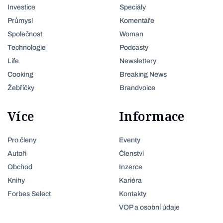
Investice
Speciály
Průmysl
Komentáře
Společnost
Woman
Technologie
Podcasty
Life
Newslettery
Cooking
Breaking News
Žebříčky
Brandvoice
Více
Informace
Pro členy
Eventy
Autoři
Členství
Obchod
Inzerce
Knihy
Kariéra
Forbes Select
Kontakty
VOP a osobní údaje