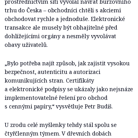
prostřednictvím sítí vyvolal návrat burzovního
trhu do Česka – obchodníci chtěli s akciemi
obchodovat rychle a jednoduše. Elektronické
transakce ale musely být obhajitelné před
dohlížejícími orgány a nesměly vyvolávat
obavy uživatelů.
„Bylo potřeba najít způsob, jak zajistit vysokou
bezpečnost, autenticitu a autorizaci
komunikujících stran. Certifikáty
a elektronické podpisy se ukázaly jako nejsnáze
implementovatelné řešení pro obchod
s cennými papíry,“ vysvětluje Petr Budiš.
U zrodu celé myšlenky tehdy stál spolu se
čtyřčlenným týmem. V dřevních dobách