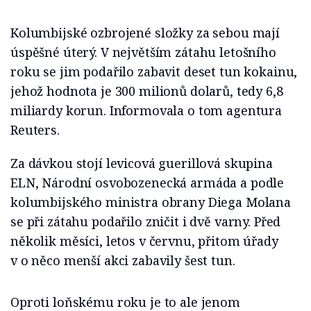
Kolumbijské ozbrojené složky za sebou mají
úspěšné úterý. V největším zátahu letošního
roku se jim podařilo zabavit deset tun kokainu,
jehož hodnota je 300 milionů dolarů, tedy 6,8
miliardy korun. Informovala o tom agentura
Reuters.
Za dávkou stojí levicová guerillová skupina
ELN, Národní osvobozenecká armáda a podle
kolumbijského ministra obrany Diega Molana
se při zátahu podařilo zničit i dvě varny. Před
několik měsíci, letos v červnu, přitom úřady
v o něco menší akci zabavily šest tun.
Oproti loňskému roku je to ale jenom