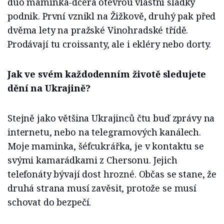
duo maminka-dcera otevřou vlastní sladký
podnik. První vznikl na Žižkově, druhý pak před
dvěma lety na pražské Vinohradské třídě.
Prodávají tu croissanty, ale i ekléry nebo dorty.
Jak ve svém každodenním životě sledujete
dění na Ukrajině?
Stejně jako většina Ukrajinců čtu buď zprávy na
internetu, nebo na telegramových kanálech.
Moje maminka, šéfcukrářka, je v kontaktu se
svými kamarádkami z Chersonu. Jejich
telefonáty bývají dost hrozné. Občas se stane, že
druhá strana musí zavěsit, protože se musí
schovat do bezpečí.