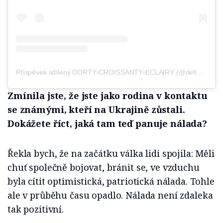
Příspěvek sdílený DORTY▫️CROISSANTY▫️ECLAIRY (@defidu_bakery)
Zmínila jste, že jste jako rodina v kontaktu
se známými, kteří na Ukrajině zůstali.
Dokážete říct, jaká tam teď panuje nálada?
Řekla bych, že na začátku válka lidi spojila: Měli
chuť společně bojovat, bránit se, ve vzduchu
byla cítit optimistická, patriotická nálada. Tohle
ale v průběhu času opadlo. Nálada není zdaleka
tak pozitivní.