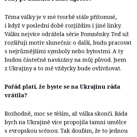
Téma války je v mé tvorbě stále přítomné,
i když v poslední době rozjíždím i jiné linky.
Válku nejvíce odrážela série Pomněnky. Teď už
rozšiřuji motiv slunečnic o další, budu pracovat
s nejrůznějšími symboly nebo bytostmi. A ty
budou částečně navázány na můj původ. Jsem
z Ukrajiny a to mě vždycky bude ovlivňovat.
Pořád platí, že byste se na Ukrajinu ráda
vrátila?
Rozhodně, moc se těším, až válka skončí. Ráda
bych na Ukrajině více propojila tamní umělce
s evropskou scénou. Tak doufám, že to jednou