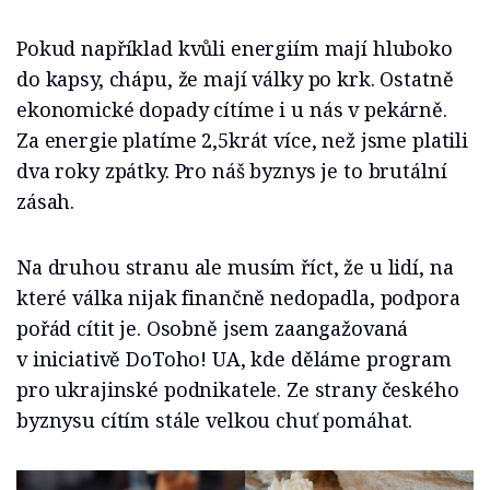
Pokud například kvůli energiím mají hluboko
do kapsy, chápu, že mají války po krk. Ostatně
ekonomické dopady cítíme i u nás v pekárně.
Za energie platíme 2,5krát více, než jsme platili
dva roky zpátky. Pro náš byznys je to brutální
zásah.
Na druhou stranu ale musím říct, že u lidí, na
které válka nijak finančně nedopadla, podpora
pořád cítit je. Osobně jsem zaangažovaná
v iniciativě DoToho! UA, kde děláme program
pro ukrajinské podnikatele. Ze strany českého
byznysu cítím stále velkou chuť pomáhat.