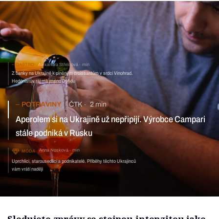
GASTRO
Alexandra Střelcová
min
Z banky na Ukrajině k plněným croissantům v srdci Vinohrad.
Hedónistův ráj má jméno Defidu
POTRAVINY
ČTK
2 min
Aperolem si na Ukrajině už nepřipijí. Výrobce Campari
stále podniká v Rusku
Anna Nosková
min
MÓDA
Uprchlíci, starousedlíci a podnikatelé. Příběhy těchto Ukrajinců
vám vrátí naději
Sledujete zprávy se stejnou intenzitou jako