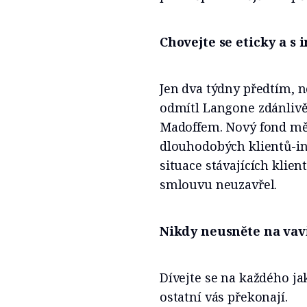
Chovejte se eticky a s 
Jen dva týdny předtím, n
odmítl Langone zdánliv
Madoffem. Nový fond mě
dlouhodobých klientů-inv
situace stávajících klien
smlouvu neuzavřel.
Nikdy neusněte na vav
Dívejte se na každého ja
ostatní vás překonají.