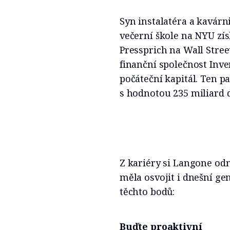
Syn instalatéra a kavárn
večerní škole na NYU zís
Pressprich na Wall Street
finanční společnost Inve
počáteční kapitál. Ten p
s hodnotou 235 miliard 
Z kariéry si Langone odn
měla osvojit i dnešní g
těchto bodů:
Buďte proaktivní