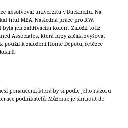
ice absolvoval univerzitu v Bucknellu. Na
kal titul MBA. Následná práce pro R.W.
 byla jen zahřívacím kolem. Založil totiž
med Associates, která brzy začala zvyšovat
ak použil k založení Home Depotu, řetězce
dolarů.
esl ponaučení, která by si podle jeho názoru
enerace podnikatelů. Můžeme je shrnout do