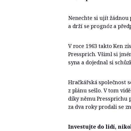
Nenechte si ujít žádnou p
a drží se prognóz a před
V roce 1963 takto Ken zí
Pressprich. Všiml si jm
syna a dojednal si schůz
Hračkářská společnost se
z plánu sešlo. V tom vid
díky němu Pressprichu p
za dva roky prodali se 
Investujte do lidí, niko