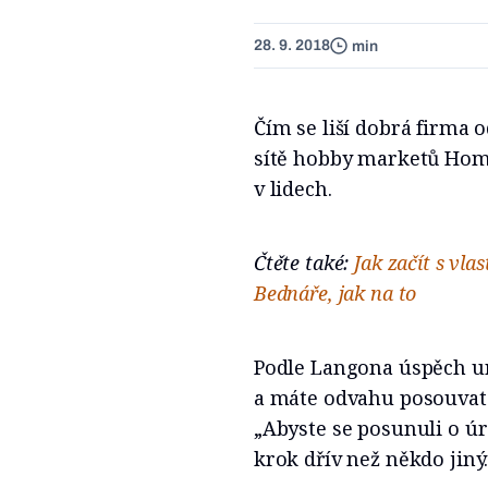
28. 9. 2018
min
Čím se liší dobrá firma 
sítě hobby marketů Hom
v lidech.
Čtěte také:
Jak začít s vl
Bednáře, jak na to
Podle Langona úspěch urču
a máte odvahu posouvat hr
„Abyste se posunuli o ú
krok dřív než někdo jiný.