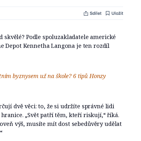
Sdílet
Uložit
od skvělé? Podle spoluzakladatele americké
e Depot Kennetha Langona je ten rozdíl
astním byznysem už na škole? 6 tipů Honzy
jí dvě věci: to, že si udržíte správné lidi
anice. „Svět patří těm, kteří riskují,“ říká.
roveň výš, musíte mít dost sebedůvěry udělat
“