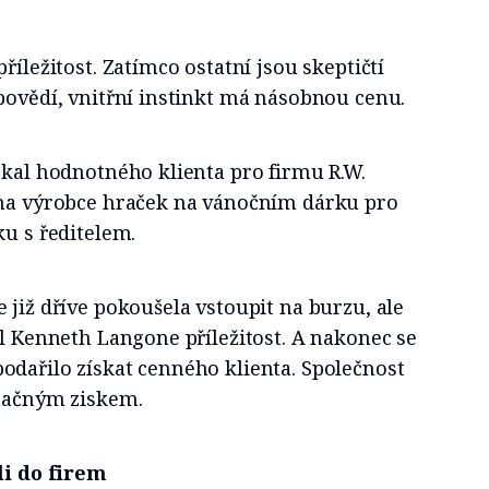
říležitost. Zatímco ostatní jsou skeptičtí
povědí, vnitřní instinkt má násobnou cenu.
skal hodnotného klienta pro firmu R.W.
éna výrobce hraček na vánočním dárku pro
ku s ředitelem.
 již dříve pokoušela vstoupit na burzu, ale
ěl Kenneth Langone příležitost. A nakonec se
odařilo získat cenného klienta. Společnost
značným ziskem.
li do firem