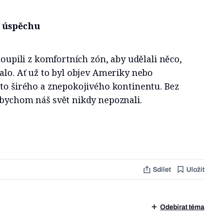
é úspěchu
toupili z komfortních zón, aby udělali něco,
alo. Ať už to byl objev Ameriky nebo
to širého a znepokojivého kontinentu. Bez
 bychom náš svět nikdy nepoznali.
Sdílet
Uložit
Odebírat téma