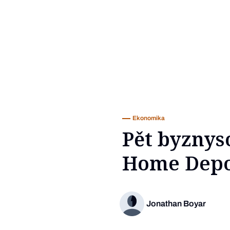
Ekonomika
Pět byznys
Home Dep
Jonathan Boyar