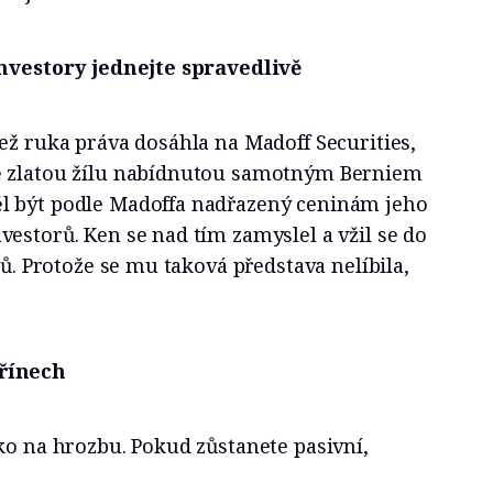
investory jednejte spravedlivě
ež ruka práva dosáhla na Madoff Securities,
ě zlatou žílu nabídnutou samotným Berniem
l být podle Madoffa nadřazený ceninám jeho
estorů. Ken se nad tím zamyslel a vžil se do
tů. Protože se mu taková představa nelíbila,
řínech
ko na hrozbu. Pokud zůstanete pasivní,