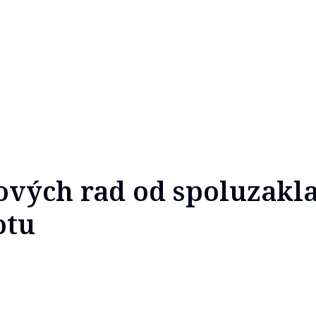
ových rad od spoluzakl
otu