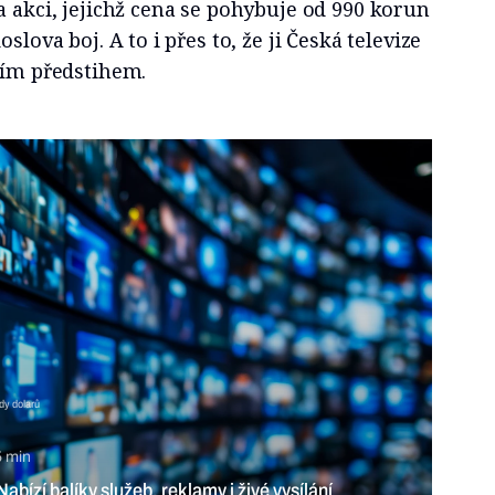
a akci, jejichž cena se pohybuje od 990 korun
slova boj. A to i přes to, že ji Česká televize
ním předstihem.
dy dolarů
5 min
bízí balíky služeb, reklamy i živé vysílání