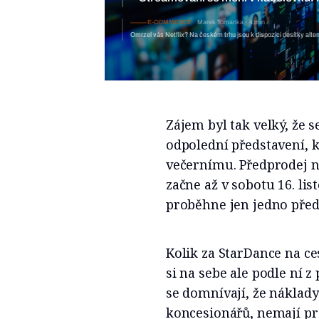
E-COMMERCE
Marek Tomanka
4 min
Omrzel vás Netflix? Na českém trhu jsou k dispozici desítky alter
Zájem byl tak velký, že s
odpolední představení,
večernímu. Předprodej n
začne až v sobotu 16. lis
proběhne jen jedno před
Kolik za StarDance na ce
si na sebe ale podle ní z
se domnívají, že náklady
koncesionářů, nemají pr