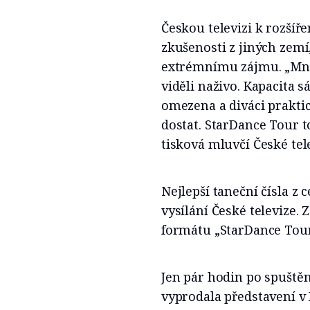
Českou televizi k rozšíře
zkušenosti z jiných zemí
extrémnímu zájmu. „Mnoz
viděli naživo. Kapacita s
omezena a diváci prakti
dostat. StarDance Tour 
tisková mluvčí České tel
Nejlepší taneční čísla z 
vysílání České televize.
formátu „StarDance Tou
Jen pár hodin po spuště
vyprodala představení v 