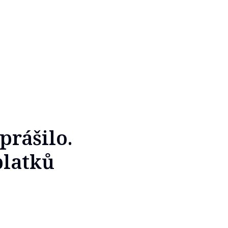
prášilo.
platků