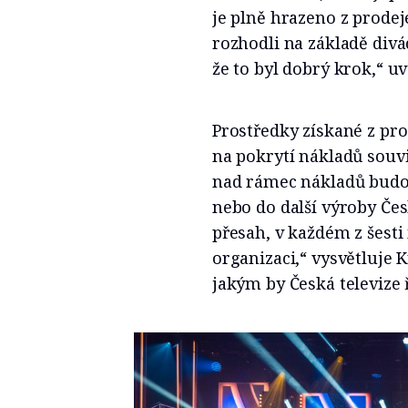
je plně hrazeno z prodej
rozhodli na základě div
že to byl dobrý krok,“ uv
Prostředky získané z pr
na pokrytí nákladů souv
nad rámec nákladů budo
nebo do další výroby Česk
přesah, v každém z šesti
organizaci,“ vysvětluje 
jakým by Česká televize