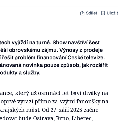
Sdílet
Uložit
ech vyjíždí na turné. Show navštíví šest
 těší obrovskému zájmu. Výnosy z prodeje
 řešit problém financování České televize.
plánovaná novinka pouze způsob, jak rozšířit
rodukty a služby.
ance, který už osmnáct let baví diváky na
 poprvé vyrazí přímo za svými fanoušky na
krajských měst. Od 27. září 2025 začne
edovat bude Ostrava, Brno, Liberec,