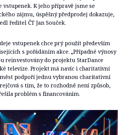
e vstupenek. K jeho přípravě jsme se
áckého zájmu, úspěšný předprodej dokazuje,
edl ředitel ČT Jan Souček.
odeje vstupenek chce prý použít především
isejících s pořádáním akce. „Případné výnosy
u reinvestovány do projektu StarDance
é televize. Projekt má navíc i charitativní
 měst podpoří jednu vybranou charitativní
Krejčová s tím, že to rozhodně není způsob,
 řešila problém s financováním.