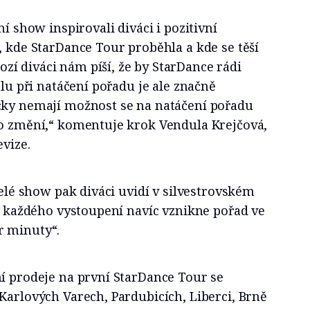
ní show inspirovali diváci i pozitivní
, kde StarDance Tour proběhla a kde se těší
í diváci nám píší, že by StarDance rádi
álu při natáčení pořadu je ale značně
cky nemají možnost se na natáčení pořadu
to změní,“ komentuje krok Vendula Krejčová,
evize.
celé show pak diváci uvidí v silvestrovském
 Z každého vystoupení navíc vznikne pořad ve
r minuty“.
ní prodeje na první StarDance Tour se
Karlových Varech, Pardubicích, Liberci, Brně