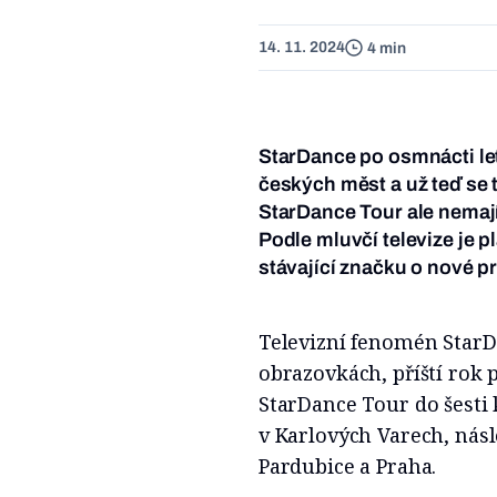
14. 11. 2024
4 min
StarDance po osmnácti let
českých měst a už teď se
StarDance Tour ale nemají
Podle mluvčí televize je 
stávající značku o nové p
Televizní fenomén StarD
obrazovkách, příští rok
StarDance Tour do šesti 
v Karlových Varech, násl
Pardubice a Praha.