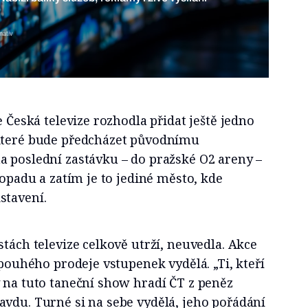
nativ
e Česká televize rozhodla přidat ještě jedno
 které bude předcházet původnímu
a poslední zastávku – do pražské O2 areny –
topadu a zatím je to jediné město, kde
stavení.
stách televize celkově utrží, neuvedla. Akce
 pouhého prodeje vstupenek vydělá. „Ti, kteří
 na tuto taneční show hradí ČT z peněz
avdu. Turné si na sebe vydělá, jeho pořádání