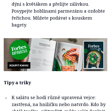
dýni s květákem a přelijte zálivkou.
Posypejte hoblinami parmezánu a ozdobte
řeřichou. Můžete podávat s kouskem
bagety.
Tipy a triky
K salátu se hodí různě upravená vejce:
zastřená, na hniličku nebo natvrdo. Kdo by