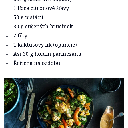
1 lžíce citronové šťávy
50 g pistácií
30 g sušených brusinek
2 fíky
1 kaktusový fík (opuncie)
Asi 30 g hoblin parmezánu
Řeřicha na ozdobu