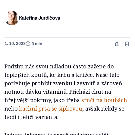
Kateřina Jurdičová
1. 10. 2023
3 min
Podzim nás svou náladou často zažene do
teplejších koutů, ke krbu a knížce. Naše tělo
potřebuje prohřát zvenku i zevnitř a zároveň
notnou dávku vitaminů. Přichází chuť na
hřejivější pokrmy, jako třeba
srnčí na houbách
nebo
kachní prsa se šípkovou
, avšak někdy se
hodí i lehčí varianta.