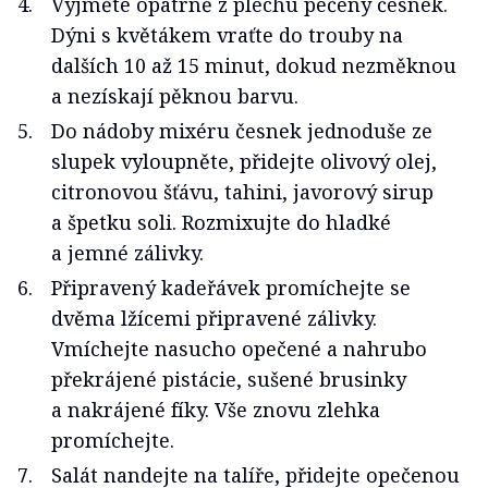
Vyjměte opatrně z plechu pečený česnek.
Dýni s květákem vraťte do trouby na
dalších 10 až 15 minut, dokud nezměknou
a nezískají pěknou barvu.
Do nádoby mixéru česnek jednoduše ze
slupek vyloupněte, přidejte olivový olej,
citronovou šťávu, tahini, javorový sirup
a špetku soli. Rozmixujte do hladké
a jemné zálivky.
Připravený kadeřávek promíchejte se
dvěma lžícemi připravené zálivky.
Vmíchejte nasucho opečené a nahrubo
překrájené pistácie, sušené brusinky
a nakrájené fíky. Vše znovu zlehka
promíchejte.
Salát nandejte na talíře, přidejte opečenou