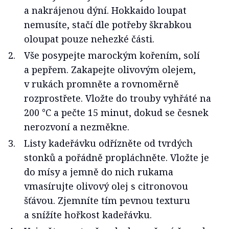
a nakrájenou dýní. Hokkaido loupat
nemusíte, stačí dle potřeby škrabkou
oloupat pouze nehezké části.
Vše posypejte marockým kořením, solí
a pepřem. Zakapejte olivovým olejem,
v rukách promněte a rovnoměrně
rozprostřete. Vložte do trouby vyhřáté na
200 °C a pečte 15 minut, dokud se česnek
nerozvoní a nezměkne.
Listy kadeřávku odřízněte od tvrdých
stonků a pořádně propláchněte. Vložte je
do mísy a jemně do nich rukama
vmasírujte olivový olej s citronovou
šťávou. Zjemníte tím pevnou texturu
a snížíte hořkost kadeřávku.