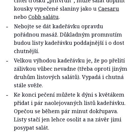
chtěl trošku „přitvrdit“, může salát doplnit
kousky vypečené slaniny jako u
Caesaru
nebo
Cobb salátu
.
Nebojte se dát kadeřávku opravdu
pořádnou masáž. Důkladným promnutím
budou listy kadeřávku poddajnější i o dost
chutnější.
Velkou výhodou kadeřávku je, že po přelití
zálivkou vůbec nevadne (třeba oproti jiným
druhům listových salátů). Vypadá i chutná
stále svěže.
Ke konci pečení můžete k dýni s květákem
přidat i pár naolejovaných listů kadeřávku.
Opečou se během pár minut dokřupava.
Listy stačí jen lehce osolit a na závěr jimi
posypat salát.