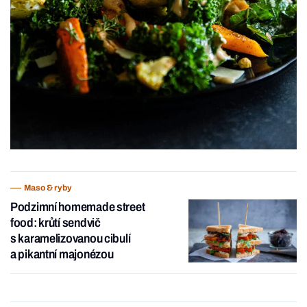
Maso & ryby
Podzimní homemade street
food: krůtí sendvič
s karamelizovanou cibulí
a pikantní majonézou