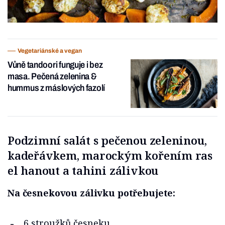
Vegetariánské a vegan
Vůně tandoori funguje i bez
masa. Pečená zelenina &
hummus z máslových fazolí
Podzimní salát s pečenou zeleninou,
kadeřávkem, marockým kořením ras
el hanout a tahini zálivkou
Na česnekovou zálivku potřebujete:
6 stroužků česneku