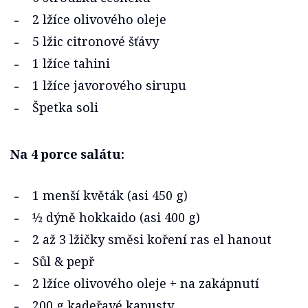
2 lžíce olivového oleje
5 lžic citronové šťávy
1 lžíce tahini
1 lžíce javorového sirupu
Špetka soli
Na 4 porce salátu:
1 menší květák (asi 450 g)
½ dýně hokkaido (asi 400 g)
2 až 3 lžičky směsi koření ras el hanout
Sůl & pepř
2 lžíce olivového oleje + na zakápnutí
200 g kadeřavé kapusty