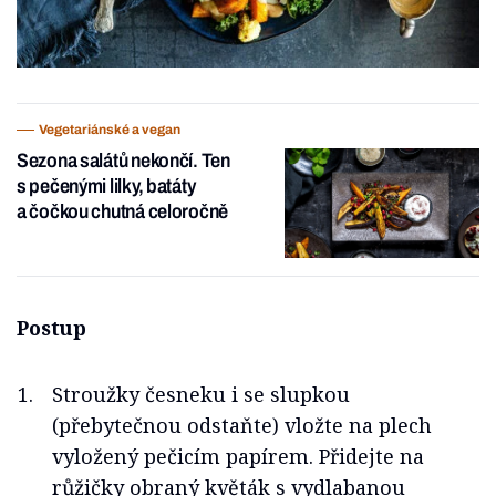
Vegetariánské a vegan
Sezona salátů nekončí. Ten
s pečenými lilky, batáty
a čočkou chutná celoročně
Postup
Stroužky česneku i se slupkou
(přebytečnou odstaňte) vložte na plech
vyložený pečicím papírem. Přidejte na
růžičky obraný květák s vydlabanou