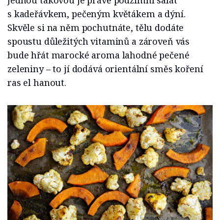
Jednou takovou je právě podzimní salát
s kadeřávkem, pečeným květákem a dýní.
Skvěle si na něm pochutnáte, tělu dodáte
spoustu důležitých vitaminů a zároveň vás
bude hřát marocké aroma lahodné pečené
zeleniny – to jí dodává orientální směs koření
ras el hanout.