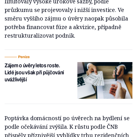
limitovaly vysoké úrokové sazby, podle
průzkumu se projevovaly i nižší investice. Ve
směru vyššího zájmu o úvěry naopak působila
potřeba financovat fúze a akvizice, případně
restrukturalizovat podnik.
Peníze
Zájem o úvěry letos roste.
Lidé jsou však při půjčování
uvážlivější
Poptávka domácností po úvěrech na bydlení se
podle očekávání zvýšila. K růstu podle ČNB
přispěly příznivější vyhlídky trhu rezidenčních