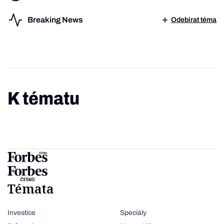
Breaking News
Odebírat téma
K tématu
Témata
Investice
Speciály