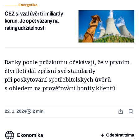
Energetika
ČEZ si vzal úvěr tři miliardy
korun. Je opět vázaný na
rating udržitelnosti
Banky podle průzkumu očekávají, že v prvním
čtvrtletí dál zpřísní své standardy
při poskytování spotřebitelských úvěrů
s ohledem na prověřování bonity klientů.
22. 1. 2024
2 min
Ekonomika
Odebírat téma