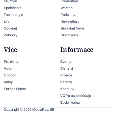
Průmysl
Komentáře
Společnost
Woman
Technologie
Podcasty
Life
Newslettery
Cooking
Breaking News
Žebříčky
Brandvoice
Více
Informace
Pro členy
Eventy
Autoři
Členství
Obchod
Inzerce
Knihy
Kariéra
Forbes Select
Kontakty
VOP a osobní údaje
Etický kodex
Copyright © 2026 MediaRey, SE