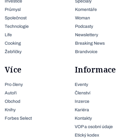
Investice
Speciály
Průmysl
Komentáře
Společnost
Woman
Technologie
Podcasty
Life
Newslettery
Cooking
Breaking News
Žebříčky
Brandvoice
Více
Informace
Pro členy
Eventy
Autoři
Členství
Obchod
Inzerce
Knihy
Kariéra
Forbes Select
Kontakty
VOP a osobní údaje
Etický kodex