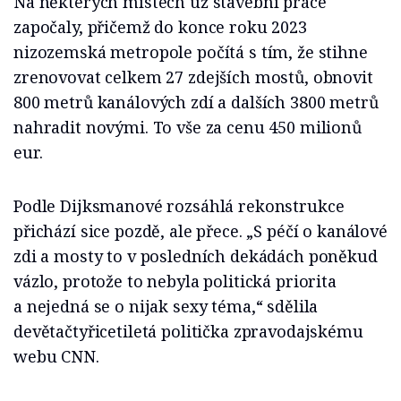
Na některých místech už stavební práce
započaly, přičemž do konce roku 2023
nizozemská metropole počítá s tím, že stihne
zrenovovat celkem 27 zdejších mostů, obnovit
800 metrů kanálových zdí a dalších 3800 metrů
nahradit novými. To vše za cenu 450 milionů
eur.
Podle Dijksmanové rozsáhlá rekonstrukce
přichází sice pozdě, ale přece. „S péčí o kanálové
zdi a mosty to v posledních dekádách poněkud
vázlo, protože to nebyla politická priorita
a nejedná se o nijak sexy téma,“ sdělila
devětačtyřicetiletá politička zpravodajskému
webu CNN.