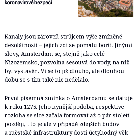
koronavirové bezpečí
Kanály jsou zároveň strůjcem výše zmíněné
dezolátnosti – jejich zdi se pomalu bortí. Jinými
slovy, Amsterdam se, stejně jako celé
Nizozemsko, pozvolna sesouvá do vody, na níž
byl vystavěn. Ví se to již dlouho, ale dlouhou
dobu se s tím také nic nedělalo.
První písemná zmínka o Amsterdamu se datuje
k roku 1275. Jeho nynější podoba, respektive
rozloha se sice začala formovat až o pár století
později, i to je ale v případě zdejších budov
a městské infrastruktury dosti úctyhodný věk