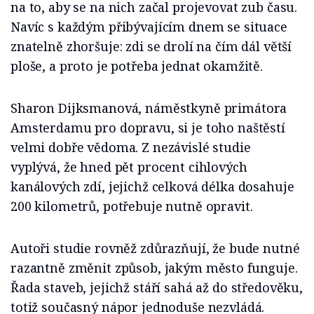
na to, aby se na nich začal projevovat zub času.
Navíc s každým přibývajícím dnem se situace
znatelně zhoršuje: zdi se drolí na čím dál větší
ploše, a proto je potřeba jednat okamžitě.
Sharon Dijksmanová, náměstkyně primátora
Amsterdamu pro dopravu, si je toho naštěstí
velmi dobře vědoma. Z nezávislé studie
vyplývá, že hned pět procent cihlových
kanálových zdí, jejichž celková délka dosahuje
200 kilometrů, potřebuje nutně opravit.
Autoři studie rovněž zdůrazňují, že bude nutné
razantně změnit způsob, jakým město funguje.
Řada staveb, jejichž stáří sahá až do středověku,
totiž současný nápor jednoduše nezvládá.