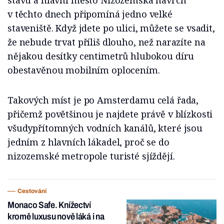
stavu a hlavní město Nizozemska navrch
v těchto dnech připomíná jedno velké
staveniště. Když jdete po ulici, můžete se vsadit,
že nebude trvat příliš dlouho, než narazíte na
nějakou desítky centimetrů hlubokou díru
obestavěnou mobilním oplocením.
Takových míst je po Amsterdamu celá řada,
přičemž povětšinou je najdete právě v blízkosti
všudypřítomných vodních kanálů, které jsou
jedním z hlavních lákadel, proč se do
nizozemské metropole turisté sjíždějí.
Cestování
Monaco Safe. Knížectví
kromě luxusu nově láká i na