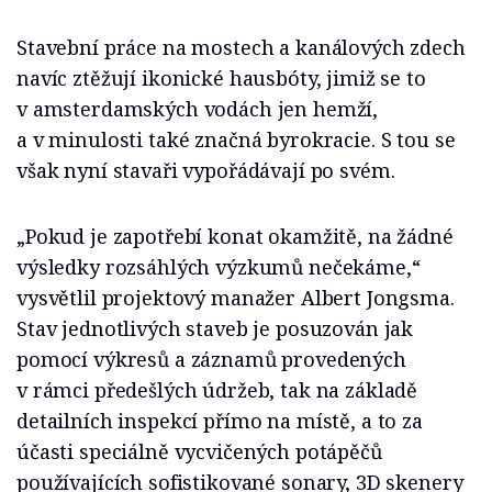
Stavební práce na mostech a kanálových zdech
navíc ztěžují ikonické hausbóty, jimiž se to
v amsterdamských vodách jen hemží,
a v minulosti také značná byrokracie. S tou se
však nyní stavaři vypořádávají po svém.
„Pokud je zapotřebí konat okamžitě, na žádné
výsledky rozsáhlých výzkumů nečekáme,“
vysvětlil projektový manažer Albert Jongsma.
Stav jednotlivých staveb je posuzován jak
pomocí výkresů a záznamů provedených
v rámci předešlých údržeb, tak na základě
detailních inspekcí přímo na místě, a to za
účasti speciálně vycvičených potápěčů
používajících sofistikované sonary, 3D skenery