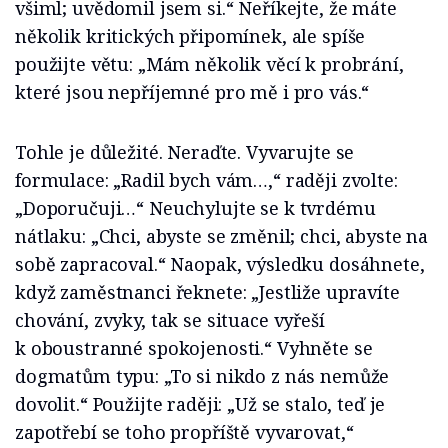
všiml; uvědomil jsem si.“ Neříkejte, že máte
několik kritických připomínek, ale spíše
použijte větu: „Mám několik věcí k probrání,
které jsou nepříjemné pro mě i pro vás.“
Tohle je důležité. Neraďte. Vyvarujte se
formulace: „Radil bych vám…,“ raději zvolte:
„Doporučuji…“ Neuchylujte se k tvrdému
nátlaku: „Chci, abyste se změnil; chci, abyste na
sobě zapracoval.“ Naopak, výsledku dosáhnete,
když zaměstnanci řeknete: „Jestliže upravíte
chování, zvyky, tak se situace vyřeší
k oboustranné spokojenosti.“ Vyhněte se
dogmatům typu: „To si nikdo z nás nemůže
dovolit.“ Použijte raději: „Už se stalo, teď je
zapotřebí se toho propříště vyvarovat,“