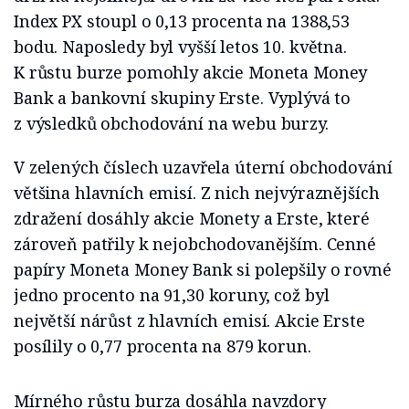
Index PX stoupl o 0,13 procenta na 1388,53
bodu. Naposledy byl vyšší letos 10. května.
K růstu burze pomohly akcie Moneta Money
Bank a bankovní skupiny Erste. Vyplývá to
z výsledků obchodování na webu burzy.
V zelených číslech uzavřela úterní obchodování
většina hlavních emisí. Z nich nejvýraznějších
zdražení dosáhly akcie Monety a Erste, které
zároveň patřily k nejobchodovanějším. Cenné
papíry Moneta Money Bank si polepšily o rovné
jedno procento na 91,30 koruny, což byl
největší nárůst z hlavních emisí. Akcie Erste
posílily o 0,77 procenta na 879 korun.
Mírného růstu burza dosáhla navzdory