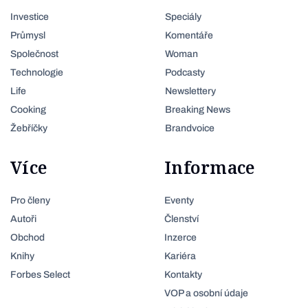
Investice
Speciály
Průmysl
Komentáře
Společnost
Woman
Technologie
Podcasty
Life
Newslettery
Cooking
Breaking News
Žebříčky
Brandvoice
Více
Informace
Pro členy
Eventy
Autoři
Členství
Obchod
Inzerce
Knihy
Kariéra
Forbes Select
Kontakty
VOP a osobní údaje