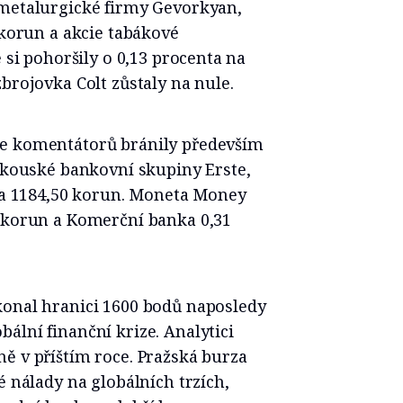
 metalurgické firmy Gevorkyan,
 korun a akcie tabákové
é si pohoršily o 0,13 procenta na
brojovka Colt zůstaly na nule.
le komentátorů bránily především
rakouské bankovní skupiny Erste,
 na 1184,50 korun. Moneta Money
5 korun a Komerční banka 0,31
konal hranici 1600 bodů naposledy
ální finanční krize. Analytici
ě v příštím roce. Pražská burza
é nálady na globálních trzích,