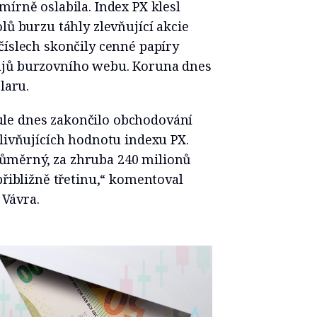
mírně oslabila. Index PX klesl
lů burzu táhly zlevňující akcie
číslech skončily cenné papíry
ajů burzovního webu. Koruna dnes
laru.
le dnes zakončilo obchodování
vlivňujících hodnotu indexu PX.
ůměrný, za zhruba 240 milionů
přibližně třetinu,“ komentoval
Vávra.