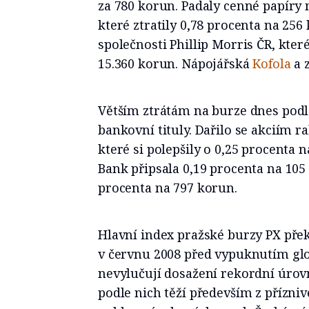
za 780 korun. Padaly cenné papíry
které ztratily 0,78 procenta na 256
společnosti Phillip Morris ČR, kter
15.360 korun. Nápojářská
Kofola
a z
Větším ztrátám na burze dnes pod
bankovní tituly. Dařilo se akciím 
které si polepšily o 0,25 procenta
Bank připsala 0,19 procenta na 10
procenta na 797 korun.
Hlavní index pražské burzy PX pře
v červnu 2008 před vypuknutím glob
nevylučují dosažení rekordní úrovn
podle nich těží především z přízniv