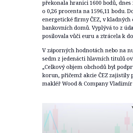
překonala hranici 1600 bodů, dnes 
o 0,26 procenta na 1596,11 bodu. Do
energetické firmy ČEZ, v kladných 
bankovních domů. Vyplývá to z úd
posilovala vůči euru a ztrácela k do
V záporných hodnotách nebo na nu
sedm z jedenácti hlavních titulů o
„Celkový objem obchodů byl podpr
korun, přičemž akcie ČEZ zajistily 
makléř Wood & Company Vladimír 