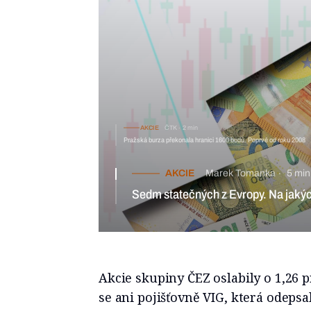
AKCIE
ČTK
2 min
Pražská burza překonala hranici 1600 bodů. Poprvé od roku 2008
AKCIE
Marek Tomanka
5 min
Sedm statečných z Evropy. Na jakých
Akcie skupiny ČEZ oslabily o 1,26 
se ani pojišťovně VIG, která odepsa