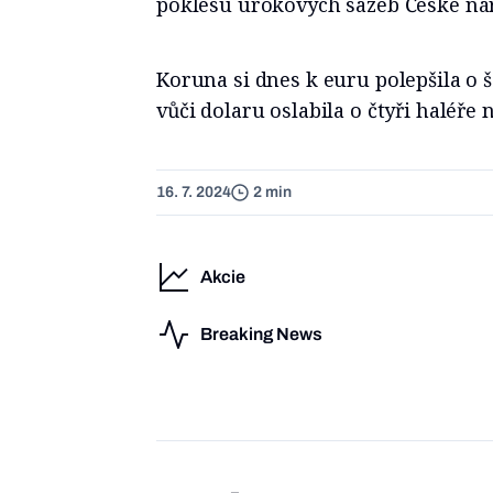
poklesu úrokových sazeb České nár
Koruna si dnes k euru polepšila o š
vůči dolaru oslabila o čtyři haléře 
16. 7. 2024
2 min
Akcie
Breaking News