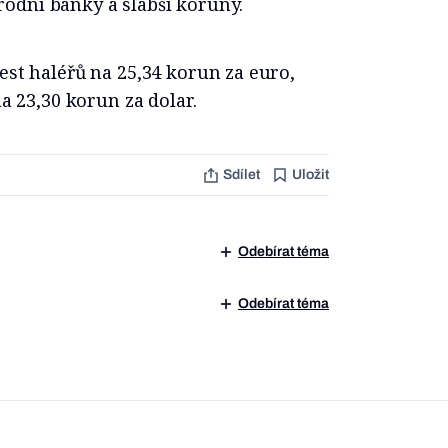
odní banky a slabší koruny.
est haléřů na 25,34 korun za euro,
na 23,30 korun za dolar.
Sdílet
Uložit
Odebírat téma
Odebírat téma