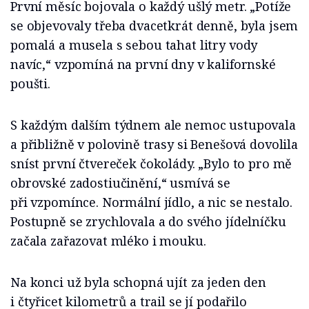
První měsíc bojovala o každý ušlý metr. „Potíže
se objevovaly třeba dvacetkrát denně, byla jsem
pomalá a musela s sebou tahat litry vody
navíc,“ vzpomíná na první dny v kalifornské
poušti.
S každým dalším týdnem ale nemoc ustupovala
a přibližně v polovině trasy si Benešová dovolila
sníst první čtvereček čokolády. „Bylo to pro mě
obrovské zadostiučinění,“ usmívá se
při vzpomínce. Normální jídlo, a nic se nestalo.
Postupně se zrychlovala a do svého jídelníčku
začala zařazovat mléko i mouku.
Na konci už byla schopná ujít za jeden den
i čtyřicet kilometrů a trail se jí podařilo