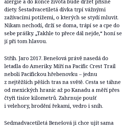
alergie a do konce života bude držet přísné
diety. Šestadvacetiletá dívka trpí vážnými
zažívacími potížemi, o kterých se stydí mluvit.
Nikam nechodí, drží se doma, trápí se a cpe do
sebe prášky. „Takhle to přece dál nejde,“ honí se
jí při tom hlavou.
Střih. Jaro 2017. Benešová právě nasedá do
letadla do Ameriky. Míří na Pacific Crest Trail
neboli Pacifickou hřebenovku – jednu
z nejtěžších pěších tras na světě. Cesta se táhne
od mexických hranic až po Kanadu a měří přes
čtyři tisíce kilometrů. Zahrnuje poušť
i velehory, brodění řekami, vedro i sníh.
Sedmadvacetiletá Benešová ji chce ujít sama