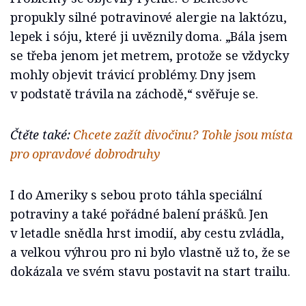
propukly silné potravinové alergie na laktózu,
lepek i sóju, které ji uvěznily doma. „Bála jsem
se třeba jenom jet metrem, protože se vždycky
mohly objevit trávicí problémy. Dny jsem
v podstatě trávila na záchodě,“ svěřuje se.
Čtěte také:
Chcete zažít divočinu? Tohle jsou místa
pro opravdové dobrodruhy
I do Ameriky s sebou proto táhla speciální
potraviny a také pořádné balení prášků. Jen
v letadle snědla hrst imodií, aby cestu zvládla,
a velkou výhrou pro ni bylo vlastně už to, že se
dokázala ve svém stavu postavit na start trailu.