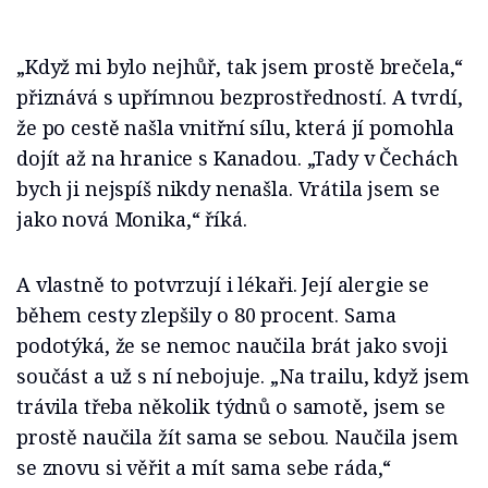
„Když mi bylo nejhůř, tak jsem prostě brečela,“
přiznává s upřímnou bezprostředností. A tvrdí,
že po cestě našla vnitřní sílu, která jí pomohla
dojít až na hranice s Kanadou. „Tady v Čechách
bych ji nejspíš nikdy nenašla. Vrátila jsem se
jako nová Monika,“ říká.
A vlastně to potvrzují i lékaři. Její alergie se
během cesty zlepšily o 80 procent. Sama
podotýká, že se nemoc naučila brát jako svoji
součást a už s ní nebojuje. „Na trailu, když jsem
trávila třeba několik týdnů o samotě, jsem se
prostě naučila žít sama se sebou. Naučila jsem
se znovu si věřit a mít sama sebe ráda,“