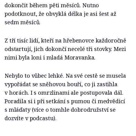
dokončit během pěti měsíců. Nutno
podotknout, že obvyklá délka je asi šest až
sedm měsíců.
Z tří tisíc lidí, kteří na hřebenovce každoročně
odstartují, jich dokončí necelé tři stovky. Mezi
nimi byla loni i mladá Moravanka.
Nebylo to vůbec lehké. Na své cestě se musela
vypořádat se sněhovou bouří, co ji zastihla
v horách. I s omrzlinami ale postupovala dál.
Poradila si i při setkání s pumou či medvědicí
s mláďaty (více o tomhle dobrodružství se
dozvíte v podcastu).