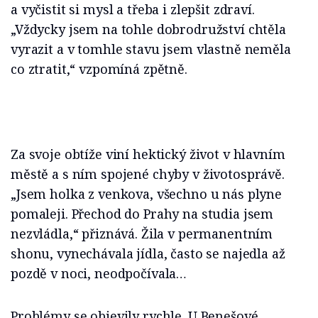
a vyčistit si mysl a třeba i zlepšit zdraví.
„Vždycky jsem na tohle dobrodružství chtěla
vyrazit a v tomhle stavu jsem vlastně neměla
co ztratit,“ vzpomíná zpětně.
Za svoje obtíže viní hektický život v hlavním
městě a s ním spojené chyby v životosprávě.
„Jsem holka z venkova, všechno u nás plyne
pomaleji. Přechod do Prahy na studia jsem
nezvládla,“ přiznává. Žila v permanentním
shonu, vynechávala jídla, často se najedla až
pozdě v noci, neodpočívala…
Problémy se objevily rychle. U Benešové