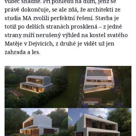
vůbec snadné. Při pohledu na dům, jenž se
právě dokončuje, se ale zdá, že architekti ze
studia MA zvolili perfektní řešení. Stavba je
totiž po delších stranách prosklená – z jedné
strany míří nerušený výhled na kostel svatého
Matěje v Dejvicích, z druhé je vidět už jen
zahrada a les.