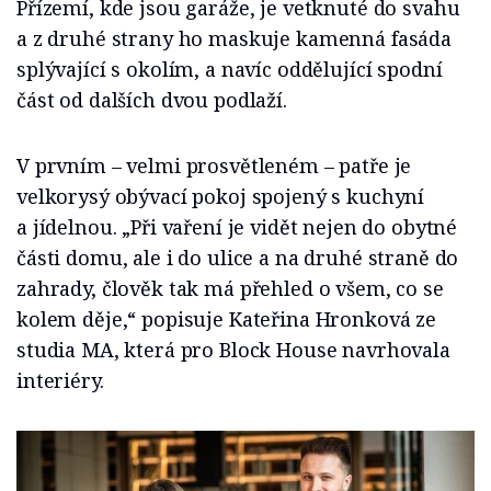
Přízemí, kde jsou garáže, je vetknuté do svahu
a z druhé strany ho maskuje kamenná fasáda
splývající s okolím, a navíc oddělující spodní
část od dalších dvou podlaží.
V prvním – velmi prosvětleném – patře je
velkorysý obývací pokoj spojený s kuchyní
a jídelnou. „Při vaření je vidět nejen do obytné
části domu, ale i do ulice a na druhé straně do
zahrady, člověk tak má přehled o všem, co se
kolem děje,“ popisuje Kateřina Hronková ze
studia MA, která pro Block House navrhovala
interiéry.