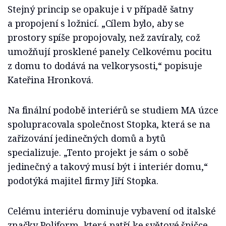
Stejný princip se opakuje i v případě šatny
a propojení s ložnicí. „Cílem bylo, aby se
prostory spíše propojovaly, než zavíraly, což
umožňují prosklené panely. Celkovému pocitu
z domu to dodává na velkorysosti,“ popisuje
Kateřina Hronková.
Na finální podobě interiérů se studiem MA úzce
spolupracovala společnost Stopka, která se na
zařizování jedinečných domů a bytů
specializuje. „Tento projekt je sám o sobě
jedinečný a takový musí být i interiér domu,“
podotýká majitel firmy Jiří Stopka.
Celému interiéru dominuje vybavení od italské
značky Poliform, která patří ke světové špičce