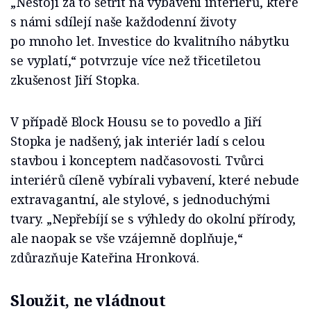
„Nestojí za to šetřit na vybavení interiérů, které
s námi sdílejí naše každodenní životy
po mnoho let. Investice do kvalitního nábytku
se vyplatí,“ potvrzuje více než třicetiletou
zkušenost Jiří Stopka.
V případě Block Housu se to povedlo a Jiří
Stopka je nadšený, jak interiér ladí s celou
stavbou i konceptem nadčasovosti. Tvůrci
interiérů cíleně vybírali vybavení, které nebude
extravagantní, ale stylové, s jednoduchými
tvary. „Nepřebíjí se s výhledy do okolní přírody,
ale naopak se vše vzájemně doplňuje,“
zdůrazňuje Kateřina Hronková.
Sloužit, ne vládnout