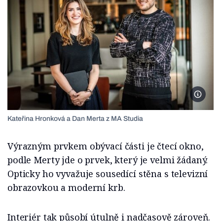
Foto Lu
Kateřina Hronková a Dan Merta z MA Studia
Výrazným prvkem obývací části je čtecí okno,
podle Merty jde o prvek, který je velmi žádaný.
Opticky ho vyvažuje sousedící stěna s televizní
obrazovkou a moderní krb.
Interiér tak působí útulně i nadčasově zároveň.