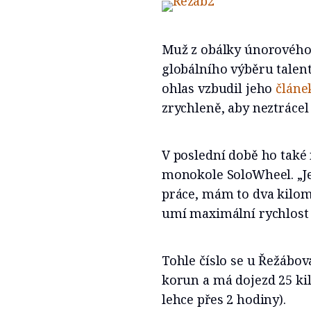
Muž z obálky únorového 
globálního výběru talent
ohlas vzbudil jeho
člán
zrychleně, aby neztrácel 
V poslední době ho také 
monokole SoloWheel. „J
práce, mám to dva kilome
umí maximální rychlost 
Tohle číslo se u Řežábov
korun a má dojezd 25 kil
lehce přes 2 hodiny).