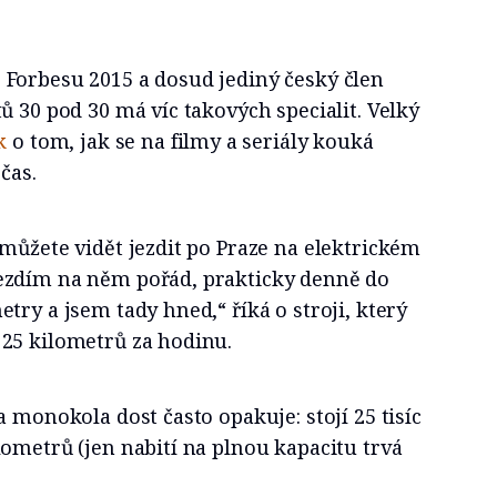
Forbesu 2015 a dosud jediný český člen
ů 30 pod 30 má víc takových specialit. Velký
ek
o tom, jak se na filmy a seriály kouká
čas.
můžete vidět jezdit po Praze na elektrickém
ezdím na něm pořád, prakticky denně do
try a jsem tady hned,“ říká o stroji, který
25 kilometrů za hodinu.
a monokola dost často opakuje: stojí 25 tisíc
ometrů (jen nabití na plnou kapacitu trvá