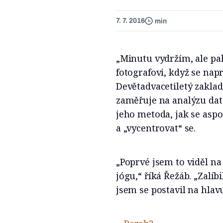
7. 7. 2016
min
„Minutu vydržím, ale pak
fotografovi, když se napr
Devětadvacetiletý zaklad
zaměřuje na analýzu dat z
jeho metoda, jak se aspo
a „vycentrovat“ se.
„Poprvé jsem to viděl na
jógu,“ říká Řežáb. „Zalíbi
jsem se postavil na hlavu