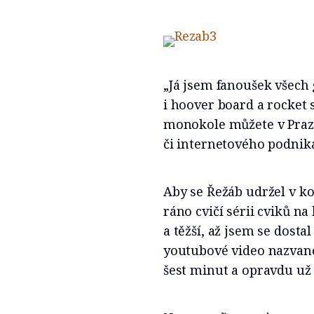
„Já jsem fanoušek všech
i hoover board a rocket
monokole můžete v Praz
či internetového podnik
Aby se Řežáb udržel v kon
ráno cvičí sérii cviků na
a těžší, až jsem se dost
youtubové video nazvan
šest minut a opravdu už 