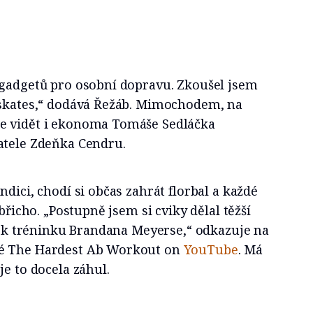
 gadgetů pro osobní dopravu. Zkoušel jsem
 skates,“ dodává Řežáb. Mimochodem, na
e vidět i ekonoma Tomáše Sedláčka
atele Zdeňka Cendru.
dici, chodí si občas zahrát florbal a každé
 břicho. „Postupně jsem si cviky dělal těžší
al k tréninku Brandana Meyerse,“ odkazuje na
é The Hardest Ab Workout on
YouTube
. Má
je to docela záhul.