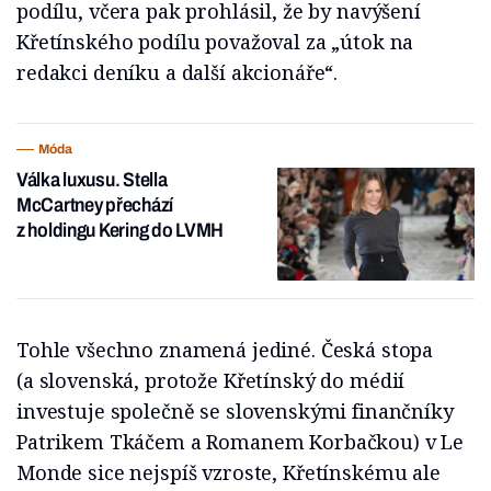
podílu, včera pak prohlásil, že by navýšení
Křetínského podílu považoval za „útok na
redakci deníku a další akcionáře“.
Móda
Válka luxusu. Stella
McCartney přechází
z holdingu Kering do LVMH
Tohle všechno znamená jediné. Česká stopa
(a slovenská, protože Křetínský do médií
investuje společně se slovenskými finančníky
Patrikem Tkáčem a Romanem Korbačkou) v Le
Monde sice nejspíš vzroste, Křetínskému ale