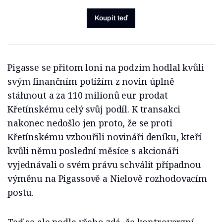
Koupit teď
Pigasse se přitom loni na podzim hodlal kvůli
svým finančním potížím z novin úplně
stáhnout a za 110 milionů eur prodat
Křetínskému celý svůj podíl. K transakci
nakonec nedošlo jen proto, že se proti
Křetínskému vzbouřili novináři deníku, kteří
kvůli němu poslední měsíce s akcionáři
vyjednávali o svém právu schválit případnou
výměnu na Pigassově a Nielově rozhodovacím
postu.
Teď se ale podle všeho zdá, že kontroverzní