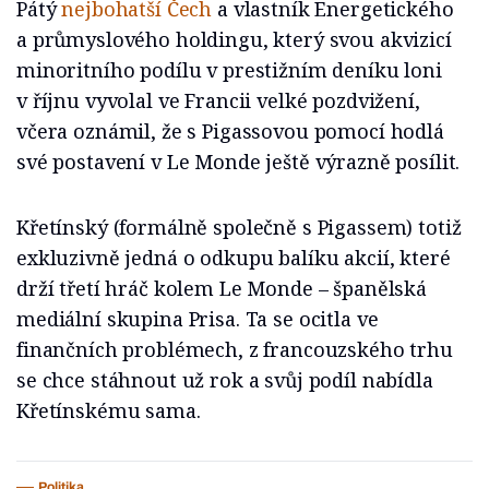
Pátý
nejbohatší Čech
a vlastník Energetického
a průmyslového holdingu, který svou akvizicí
minoritního podílu v prestižním deníku loni
v říjnu vyvolal ve Francii velké pozdvižení,
včera oznámil, že s Pigassovou pomocí hodlá
své postavení v Le Monde ještě výrazně posílit.
Křetínský (formálně společně s Pigassem) totiž
exkluzivně jedná o odkupu balíku akcií, které
drží třetí hráč kolem Le Monde – španělská
mediální skupina Prisa. Ta se ocitla ve
finančních problémech, z francouzského trhu
se chce stáhnout už rok a svůj podíl nabídla
Křetínskému sama.
Politika