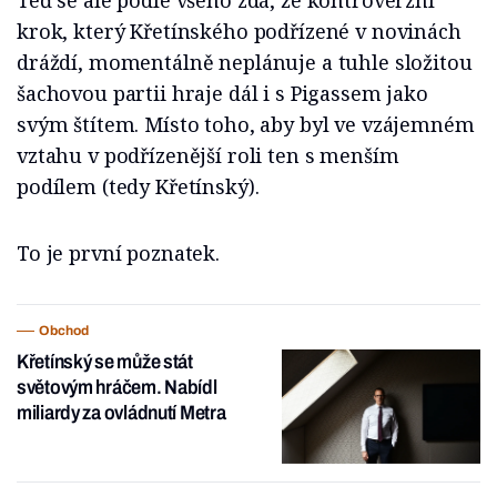
krok, který Křetínského podřízené v novinách
dráždí, momentálně neplánuje a tuhle složitou
šachovou partii hraje dál i s Pigassem jako
svým štítem. Místo toho, aby byl ve vzájemném
vztahu v podřízenější roli ten s menším
podílem (tedy Křetínský).
To je první poznatek.
Obchod
Křetínský se může stát
světovým hráčem. Nabídl
miliardy za ovládnutí Metra