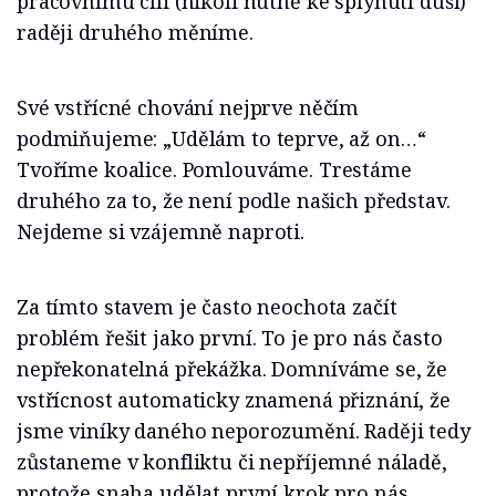
pracovnímu cíli (nikoli nutně ke splynutí duší)
raději druhého měníme.
Své vstřícné chování nejprve něčím
podmiňujeme: „Udělám to teprve, až on…“
Tvoříme koalice. Pomlouváme. Trestáme
druhého za to, že není podle našich představ.
Nejdeme si vzájemně naproti.
Za tímto stavem je často neochota začít
problém řešit jako první. To je pro nás často
nepřekonatelná překážka. Domníváme se, že
vstřícnost automaticky znamená přiznání, že
jsme viníky daného neporozumění. Raději tedy
zůstaneme v konfliktu či nepříjemné náladě,
protože snaha udělat první krok pro nás