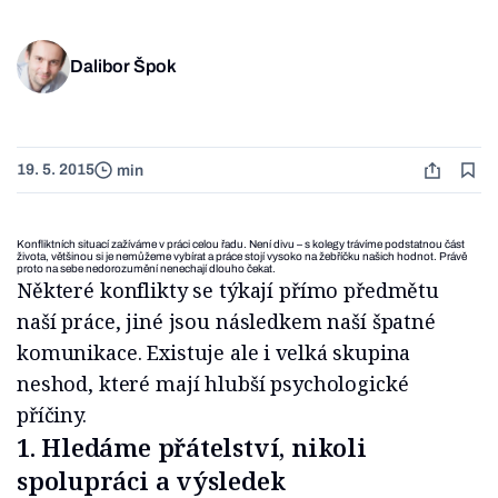
Dalibor Špok
19. 5. 2015
min
Konfliktních situací zažíváme v práci celou řadu. Není divu – s kolegy trávíme podstatnou část
života, většinou si je nemůžeme vybírat a práce stojí vysoko na žebříčku našich hodnot. Právě
proto na sebe nedorozumění nenechají dlouho čekat.
Některé konflikty se týkají přímo předmětu
naší práce, jiné jsou následkem naší špatné
komunikace. Existuje ale i velká skupina
neshod, které mají hlubší psychologické
příčiny.
1. Hledáme přátelství, nikoli
spolupráci a výsledek