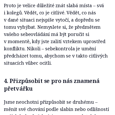
Proto je velice důležité znát slabá místa – svá
i kolegů. Vědět, co je citlivé. Vědět, co nás
v dané situaci nejspíše vytočí, a dopředu se
tomu vyhýbat. Nemyslete si, že předmětem
vašeho sebeovládání má být poručit si
v momentě, kdy jste zalití vztekem uprostřed
konfliktu. Nikoli – sebekontrola je umění
předcházet tomu, abychom se v takto citlivých
situacích vůbec ocitli.
4. Přizpůsobit se pro nás znamená
přetvářku
Jsme neochotni přizpůsobit se druhému –
měnit své chování podle slabin nebo odlišností