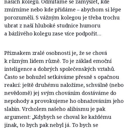
našich kolegů. Odmítáme se zamyslet, kde
zmírníme nebo kde přidáme – abychom si lépe
porozuměli. S vážným kolegou je třeba trochu
ubrat z naší hluboké studnice humoru
a bázlivého kolegu zase více podpořit…
Příznakem zralé osobnosti je, že se chová
k různým lidem různě. To je základ emoční
inteligence a dobrých společenských vztahů.
Často se bohužel setkáváme přesně s opačnou
reakcí: ještě druhému naložíme, schválně (nebo
nevědomě) jej svým chováním dostáváme do
nepohody a provokujeme ho obnažováním jeho
slabin. Vrcholem našeho alibismu je pak
argument: „Kdybych se choval ke každému
jinak, to bych pak nebyl já. To bych se