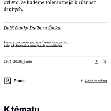
ovlivní, že budeme tolerantnější k různosti
druhých.
Další články Dalibora Špoka:
Štěstí si za peníze nekoupíte. Ale můžete si k němu pomoct
4 triky, díky kterým si zapamatujete vše, co potřebujete
19. 5. 2015
min
Práce
Odebírat téma
K tématu