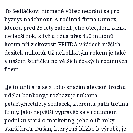
To Sedláčkovi nicméně vůbec nebrání se pro
byznys nadchnout. A rodinná firma Gumex,
kterou před 25 lety založil jeho otec, loni zažila
nejlepší rok, když utržila přes 450 milionů
korun při ziskovosti EBITDA v řádech nižších
desítek milionů. Už několikátým rokem je také
v našem žebříčku největších českých rodinných
firem.
„Je to uhlí a já se z toho snažím alespoň trochu
udělat bonbony,“ rozhazuje rukama
pětačtyřicetiletý Sedláček, kterému patří třetina
firmy. Jako největší vypravěč se v rodinném
podniku stará o marketing, jeho o tři roky
starší bratr Dušan, který má blízko k výrobě, je