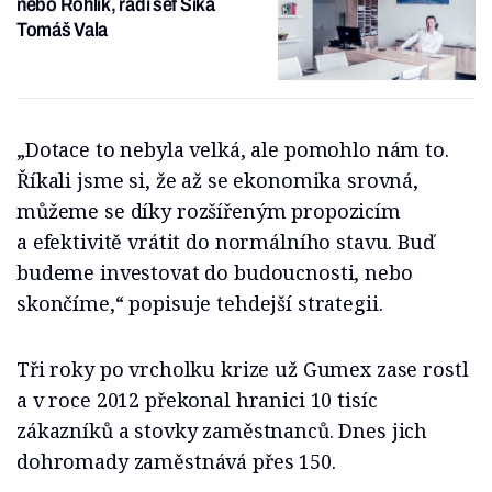
nebo Rohlík, radí šéf Sika
Tomáš Vala
„Dotace to nebyla velká, ale pomohlo nám to.
Říkali jsme si, že až se ekonomika srovná,
můžeme se díky rozšířeným propozicím
a efektivitě vrátit do normálního stavu. Buď
budeme investovat do budoucnosti, nebo
skončíme,“ popisuje tehdejší strategii.
Tři roky po vrcholku krize už Gumex zase rostl
a v roce 2012 překonal hranici 10 tisíc
zákazníků a stovky zaměstnanců. Dnes jich
dohromady zaměstnává přes 150.