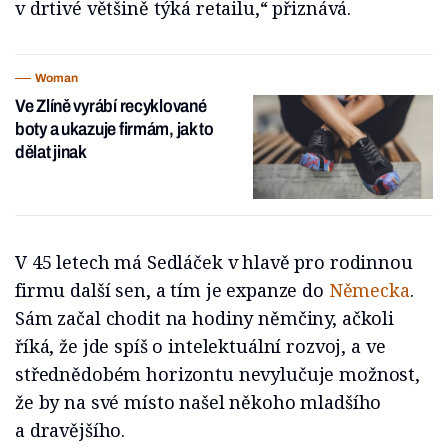
v drtivé většině týká retailu,“ přiznává.
Woman
Ve Zlíně vyrábí recyklované
boty a ukazuje firmám, jak to
dělat jinak
V 45 letech má Sedláček v hlavě pro rodinnou
firmu další sen, a tím je expanze do
Německa
.
Sám začal chodit na hodiny němčiny, ačkoli
říká, že jde spíš o intelektuální rozvoj, a ve
střednědobém horizontu nevylučuje možnost,
že by na své místo našel někoho mladšího
a dravějšího.