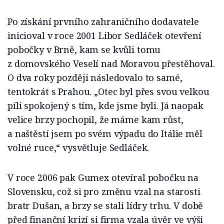
Po získání prvního zahraničního dodavatele
inicioval v roce 2001 Libor Sedláček otevření
pobočky v Brně, kam se kvůli tomu
z domovského Veselí nad Moravou přestěhoval.
O dva roky později následovalo to samé,
tentokrát s Prahou. „Otec byl přes svou velkou
píli spokojený s tím, kde jsme byli. Já naopak
velice brzy pochopil, že máme kam růst,
a naštěstí jsem po svém výpadu do Itálie měl
volné ruce,“ vysvětluje Sedláček.
V roce 2006 pak Gumex otevíral pobočku na
Slovensku, což si pro změnu vzal na starosti
bratr Dušan, a brzy se stali lídry trhu. V době
před finanční krizí si firma vzala úvěr ve výši