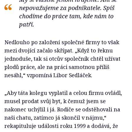
nepovažujeme za podnikatele. Spíš
chodíme do práce tam, kde nám to
patří.
Nedlouho po založení společné firmy to však
mezi dvojící začalo skřípat. „Když to řeknu
jednoduše, tak si otcův společník chtěl užívat
plodů práce, ale na práci samotnou příliš
nesáhl,“ vzpomíná Libor Sedláček.
„Aby táta kolegu vyplatil a celou firmu ovládl,
musel prodat svůj byt, k čemuž jsem se
nakonec uchýlil i já. Rodiče se odstěhovali na
naši chatu, zatímco já skončil v nájmu,“
rekapituluje události roku 1999 a dodává, že