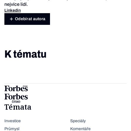
nejvíce lidí.
Linkedin
Odebírat autora
K tématu
Témata
Investice
Speciály
Průmysl
Komentáře