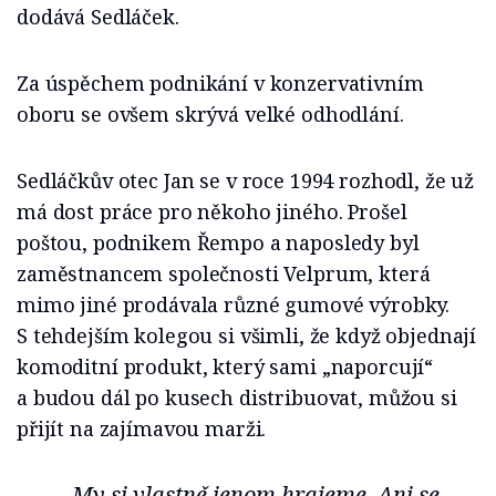
dodává Sedláček.
Za úspěchem podnikání v konzervativním
oboru se ovšem skrývá velké odhodlání.
Sedláčkův otec Jan se v roce 1994 rozhodl, že už
má dost práce pro někoho jiného. Prošel
poštou, podnikem Řempo a naposledy byl
zaměstnancem společnosti Velprum, která
mimo jiné prodávala různé gumové výrobky.
S tehdejším kolegou si všimli, že když objednají
komoditní produkt, který sami „naporcují“
a budou dál po kusech distribuovat, můžou si
přijít na zajímavou marži.
My si vlastně jenom hrajeme. Ani se