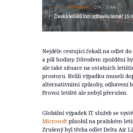
DOPRAVA
ČTK
2 min
Česká letiště loni odbavila téměř 15
Nejdéle cestující čekali na odlet do
a půl hodiny. Důvodem zpoždění b
ale také situace na ostatních letišt
prostoru. Kvůli výpadku museli dop
alternativními způsoby, odbavení by
Provoz letiště ale nebyl přerušen.
Globální výpadek IT služeb se sy
Microsoft
působil na pražském leti
Zrušený byl třeba odlet Delta Air 