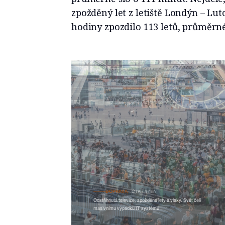
zpožděný let z letiště Londýn – Lut
hodiny zpozdilo 113 letů, průměrné
DOPRAVA
ČTK
4 min
Odstřihnutá televize, zpožděné lety a vlaky. Svět čelí masivnímu
výpadku IT systémů