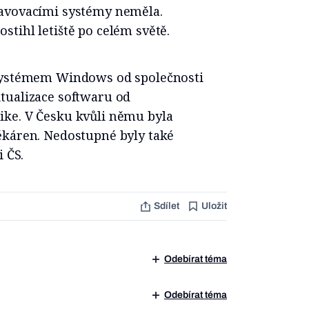
bavovacími systémy neměla.
tihl letiště po celém světě.
 systémem Windows od společnosti
tualizace softwaru od
ike. V Česku kvůli němu byla
ékáren. Nedostupné byly také
i ČS.
Sdílet
Uložit
Odebírat téma
Odebírat téma