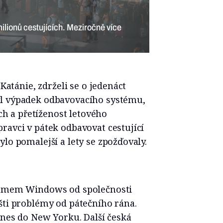
 milionů cestujících. Meziročně více
 Katánie, zdrželi se o jedenáct
yl výpadek odbavovacího systému,
ích a přetíženost letového
ravci v pátek odbavovat cestující
lo pomalejší a lety se zpožďovaly.
stémem Windows od společnosti
šti problémy od pátečního rána.
Lines do New Yorku. Další česká