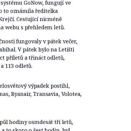
 systému GoNow, fungují ve
 to oznámila ředitelka
rejčí. Cestující nicméně
 na webu s přehledem letů.
nosti fungovaly v pátek večer,
íhal. V pátek bylo na Letišti
 příletů a třináct odletů,
a 113 odletů.
losvětový výpadek postihl,
as, Ryanair, Transavia, Volotea,
půl hodiny osmdesát tři letů,
a to skoro o šest hodin, byl