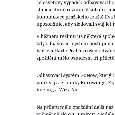
celosvětový výpadek odbavovacího
standardním režimu. V sobotu ráno
komunikace pražského letiště Eva K
upozorňuje, aby sledovali svůj let
V běžném režimu už některé společ
kdy odbavovací systém postupně nab
Václava Havla Praha zrušeno dvanáct
zpoždění mělo osmdesát tři příletů 
Odbavovací systém GoNow, který ce
používají aerolinky Eurowings, Flyn
Vueling a Wizz Air.
Na příletu mělo zpoždění delší než 
průměrně šlo o 111 minut. Nejdéle, 