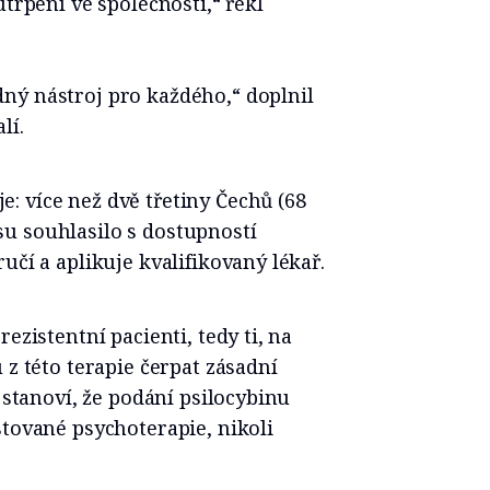
utrpení ve společnosti,“ řekl
ný nástroj pro každého,“ doplnil
lí.
: více než dvě třetiny Čechů (68
u souhlasilo s dostupností
učí a aplikuje kvalifikovaný lékař.
ezistentní pacienti, tedy ti, na
 z této terapie čerpat zásadní
ě stanoví, že podání psilocybinu
stované psychoterapie, nikoli