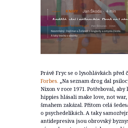
KNIHY
Jan Škoda
4 min
Andělé, vlci i psilocybin. Proč se Le
PODCAST NESMRTELNÝ
Petr Šimůnek
3 min
Nesmrtelný: Dejčmar a Žufánek o longevity a smyslu života.
A taky trochu o absintu
Právě Fryc se o lysohlávkách před
Forbes.
„Na seznam drog dal psiloc
Nixon v roce 1971. Potřeboval, aby 
hippies hlásali make love, not war,
šmahem zakázal. Přitom celá šedesá
o psychedelikách. A taky samozřej
antidepresiva jsou obrovský byznys