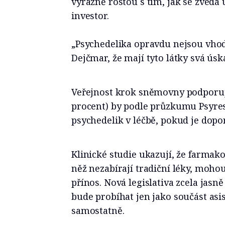
výrazně rostou s tím, jak se zvedá 
investor.
„Psychedelika opravdu nejsou vhod
Dejčmar, že mají tyto látky svá úska
Veřejnost krok sněmovny podporuje
procent) by podle průzkumu Psyres
psychedelik v léčbě, pokud je dopor
Klinické studie ukazují, že farmakor
něž nezabírají tradiční léky, mohou
přínos. Nová legislativa zcela jasn
bude probíhat jen jako součást asi
samostatně.