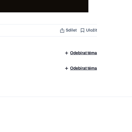
Sdílet
Uložit
Odebírat téma
Odebírat téma