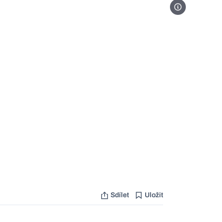
Foto Artur Korna
Sdílet
Uložit