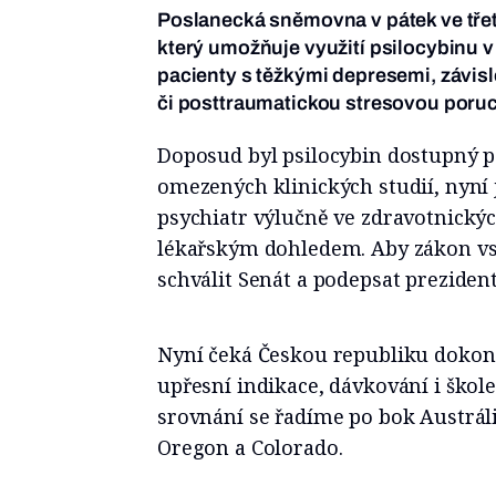
Poslanecká sněmovna v pátek ve třet
který umožňuje využití psilocybinu v
pacienty s těžkými depresemi, závislo
či posttraumatickou stresovou poru
Doposud byl psilocybin dostupný p
omezených klinických studií, nyní 
psychiatr výlučně ve zdravotnickýc
lékařským dohledem. Aby zákon vsto
schválit Senát a podepsat prezident
Nyní čeká Českou republiku doko
upřesní indikace, dávkování i škol
srovnání se řadíme po bok Austráli
Oregon a Colorado.