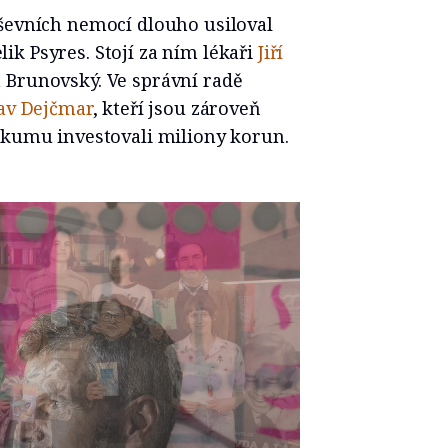
uševních nemocí dlouho usiloval
k Psyres. Stojí za ním lékaři
Jiří
n Brunovský. Ve správní radě
av Dejčmar
, kteří jsou zároveň
ýzkumu investovali miliony korun.