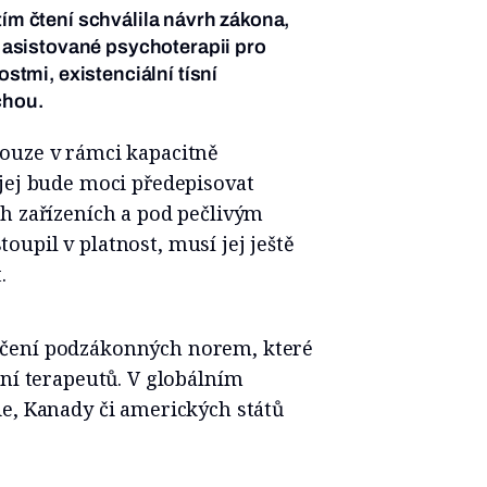
ím čtení schválila návrh zákona,
 asistované psychoterapii pro
stmi, existenciální tísní
chou.
ouze v rámci kapacitně
jej bude moci předepisovat
h zařízeních a pod pečlivým
upil v platnost, musí jej ještě
.
nčení podzákonných norem, které
ení terapeutů. V globálním
e, Kanady či amerických států