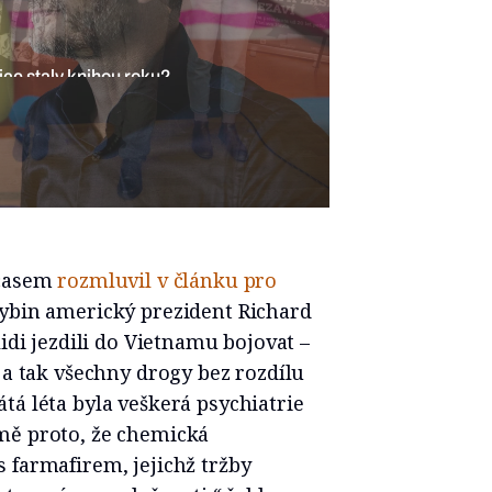
tnice staly knihou roku?
 časem
rozmluvil v článku pro
ybin americký prezident Richard
lidi jezdili do Vietnamu bojovat –
 a tak všechny drogy bez rozdílu
tá léta byla veškerá psychiatrie
mě proto, že chemická
 farmafirem, jejichž tržby