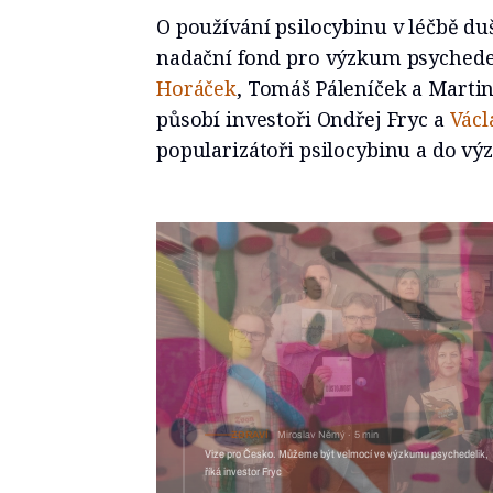
O používání psilocybinu v léčbě d
nadační fond pro výzkum psychedeli
Horáček
, Tomáš Páleníček a Marti
působí investoři Ondřej Fryc a
Václ
popularizátoři psilocybinu a do v
ZDRAVÍ
Miroslav Němý
5 min
Vize pro Česko. Můžeme být velmocí ve výzkumu psychedelik,
říká investor Fryc