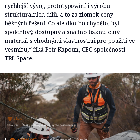
rychlejší vývoj, prototypování i výrobu
strukturálních dílů, a to za zlomek ceny
běžných řešení. Co ale dlouho chybělo, byl
spolehlivý, dostupný a snadno tisknutelný
materiál s vhodnými vlastnostmi pro použití ve
vesmíru,“ říká Petr Kapoun, CEO společnosti
TRL Space.
Jana Mertová
13 min
VĚDA
Stroj času. Český jaderný reaktor urychlí cestu na Mars