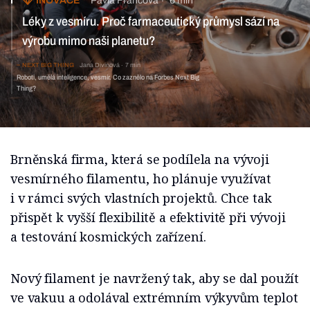
INOVACE
Pavla Francová
6 min
Léky z vesmíru. Proč farmaceutický průmysl sází na
výrobu mimo naši planetu?
NEXT BIG THING
Jana Divinová
7 min
Roboti, umělá inteligence, vesmír. Co zaznělo na Forbes Next Big
Thing?
Brněnská firma, která se podílela na vývoji
vesmírného filamentu, ho plánuje využívat
i v rámci svých vlastních projektů. Chce tak
přispět k vyšší flexibilitě a efektivitě při vývoji
a testování kosmických zařízení.
Nový filament je navržený tak, aby se dal použít
ve vakuu a odolával extrémním výkyvům teplot