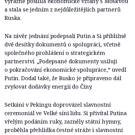
výrazně posílila ekonomické vztahy s Moskvou
a stala se jedním z nejdůležitějších partnerů
Ruska.
Na závěr jednání podepsali Putin a Si přibližně
dvě desítky dokumentů o spolupráci, včetně
společného prohlášení o strategickém
partnerství. „Podepsané dokumenty usilují
o pokračování ekonomické spolupráce,“ uvedl
Putin. Dodal také, že Rusko je připraveno dál
zvyšovat dodávky energií do Číny.
Setkání v Pekingu doprovázel slavnostní
ceremoniál ve Velké síni lidu. Si přivítal Putina
vřelým podáním ruky, zazněly státní hymny,
proběhla přehlídka čestné stráže i slavnostní