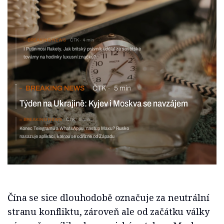
BREAKING NEWS
ČTK
4 min
I Putin nosí Rakety. Jak britský právník udělal ze sovětské
továrny na hodinky luxusní značku?
BREAKING NEWS
ČTK
5 min
Týden na Ukrajině: Kyjev i Moskva se navzájem
obviňují z porušování příměří
BREAKING NEWS
ČTK
5 min
Konec Telegramu a WhatsAppu, nástup Maxu? Rusko
nasazuje aplikaci, kterou se odřízne od Západu
Čína se sice dlouhodobě označuje za neutrální
stranu konfliktu, zároveň ale od začátku války