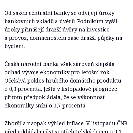
Od sazeb centrální banky se odvíjejí úroky
bankovních vkladů a úvěrů. Podnikům vyšší
úroky přinášejí dražší úvěry na investice
a provoz, domácnostem zase dražší půjčky na
bydlení.
Česká národní banka však zároveň zlepšila
odhad vývoje ekonomiky pro letošní rok.
Očekává pokles hrubého domácího produktu
o 0,3 procenta. Ještě v listopadové prognóze
přitom předpokládala, že se výkonnost
ekonomiky sníží o 0,7 procenta.
Zhoršila naopak výhled inflace. V listopadu ČNB
předpokládala růst spotřebitelských cen o 9,1